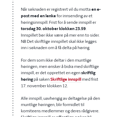
Når søknaden er registrert vil du motta
en e-
post med en lenke
for innsending av et
høringsinnspill. Frist for å sende innspill er
torsdag 30. oktober klokken 23.59
.
Innspillet bør ikke være på mer enn to sider.
NB Det skriftlige innspillet skal ikke legges
inn i søknaden om å få delta på høring.
For dem som ikke deltar i den muntlige
høringen, men ønsker å bidra med skriftlige
innspill, er det opprettet en egen
skriftlig
høring
på saken
Skriftlige innspill
med frist
17. november klokken 12.
Alle innspill, uavhengig av deltagelse på den
muntlige høringen, blir formidlet til
komiteens medlemmer og deres rådgivere.