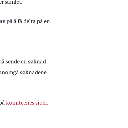
er samlet.
av på å få delta på en
 må sende en søknad
gjennomgå søknadene
 på
komiteenes sider
.