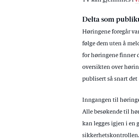
TV kan gjenfinnes i
v
Delta som publi
Høringene foregår van
følge dem uten å meld
for høringene finner 
oversikten over hørin
publisert så snart det 
Inngangen til høringe
Alle besøkende til hø
kan legges igjen i e
sikkerhetskontrollen