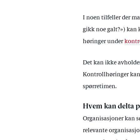
I noen tilfeller der 
gikk noe galt?») kan
høringer under
kontr
Det kan ikke avholde
Kontrollhøringer kan 
spørretimen.
Hvem kan delta p
Organisasjoner kan sø
relevante organisasj