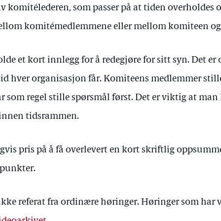
av komitélederen, som passer på at tiden overholdes o
 mellom komitémedlemmene eller mellom komiteen og
de et kort innlegg for å redegjøre for sitt syn. Det er
d hver organisasjon får. Komiteens medlemmer stille
r som regel stille spørsmål først. Det er viktig at man h
 innen tidsrammen.
gvis pris på å få overlevert en kort skriftlig oppsumm
punkter.
ikke referat fra ordinære høringer. Høringer som har v