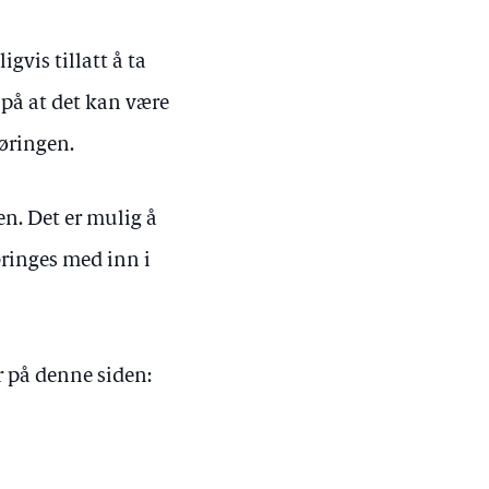
gvis tillatt å ta
på at det kan være
høringen.
en. Det er mulig å
bringes med inn i
r på denne siden: