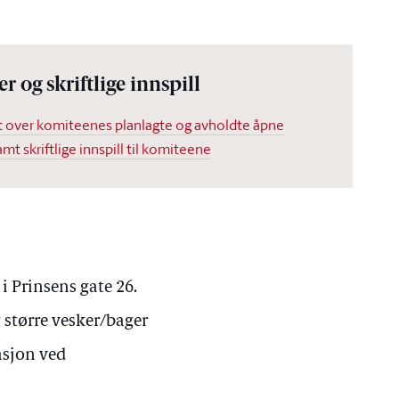
r og skriftlige innspill
t over komiteenes planlagte og avholdte åpne
mt skriftlige innspill til komiteene
i Prinsens gate 26.
 større vesker/bager
asjon ved