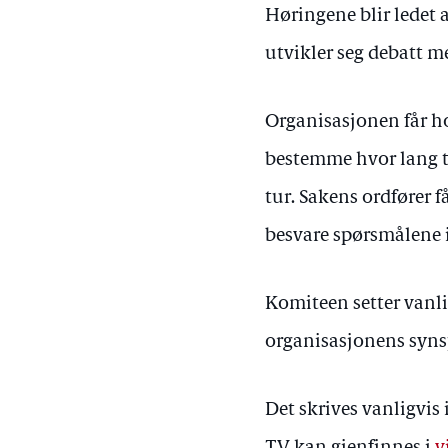
Høringene blir ledet 
utvikler seg debatt
Organisasjonen får hol
bestemme hvor lang ti
tur. Sakens ordfører få
besvare spørsmålene
Komiteen setter vanli
organisasjonens syns
Det skrives vanligvis 