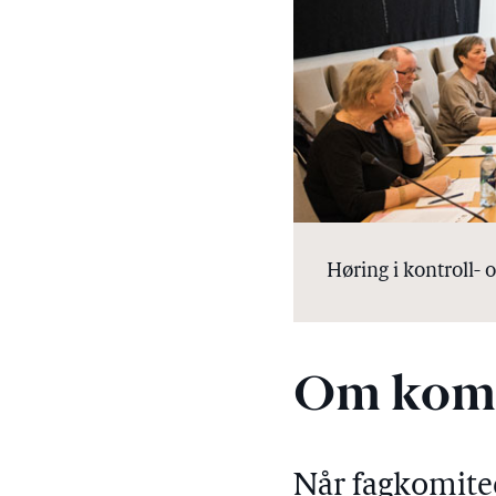
Høring i kontroll- 
Om komi
Når fagkomitee