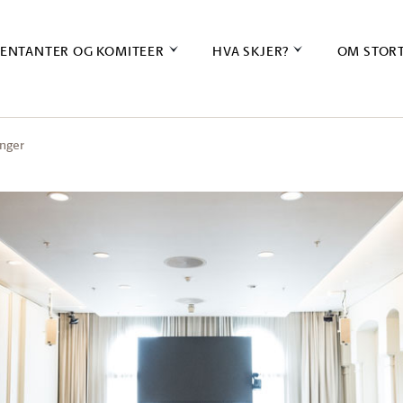
ENTANTER OG KOMITEER
HVA SKJER?
OM STOR
nger