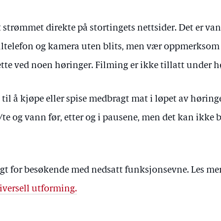
strømmet direkte på stortingets nettsider. Det er vanli
ltelefon og kamera uten blits, men vær oppmerksom 
ette ved noen høringer. Filming er ikke tillatt under 
til å kjøpe eller spise medbragt mat i løpet av høring
/te og vann før, etter og i pausene, men det kan ikke 
elagt for besøkende med nedsatt funksjonsevne. Les me
iversell utforming.