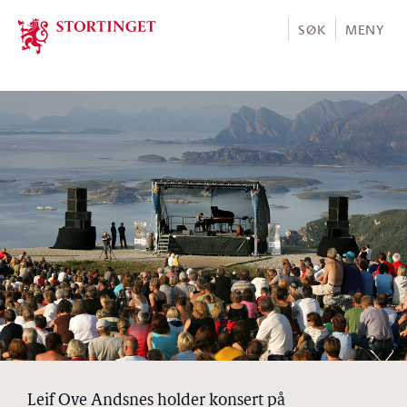
Stortinget.no
SØK
MENY
Leif Ove Andsnes holder konsert på