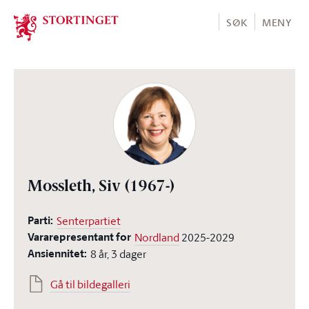
Stortinget.no
SØK
MENY
Mossleth, Siv
(1967-)
Parti:
Senterpartiet
Vararepresentant for
Nordland
2025-2029
Ansiennitet:
8 år, 3 dager
Gå til bildegalleri