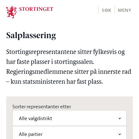
Stortinget.no
SØK
MENY
Salplassering
Stortingsrepresentantene sitter fylkesvis og
har faste plasser i stortingssalen.
Regjeringsmedlemmene sitter på innerste rad
– kun statsministeren har fast plass.
Sorter representanter etter
Sorter representanter etter
Alle valgdistrikt
Sorter representanter etter
Alle partier