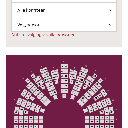
Sorter representanter etter
Alle komiteer
Sorter representanter etter
Velg person
Nullstill valg og vis alle personer
K
M
I
145
146
J
L
140
151
N
H
139
152
143
144
142
147
141
148
138
149
137
150
136
155
100
99
101
98
102
97
135
153
G
103
96
O
104
95
134
154
133
158
64
65
63
66
105
94
62
67
106
93
132
156
61
68
37
36
131
157
60
69
107
92
38
35
39
34
P
108
91
F
12
13
59
70
130
159
11
14
58
71
10
15
109
129
160
40
33
90
170
41
32
110
9
16
72
57
E
128
161
Q
8
17
111
89
127
162
56
73
112
88
42
31
55
74
7
18
126
163
43
30
113
87
D
R
6
19
125
54
75
164
114
86
124
115
53
44
5
20
29
76
85
165
S
C
123
116
52
45
4
21
28
77
84
166
122
117
51
46
3
22
27
78
83
167