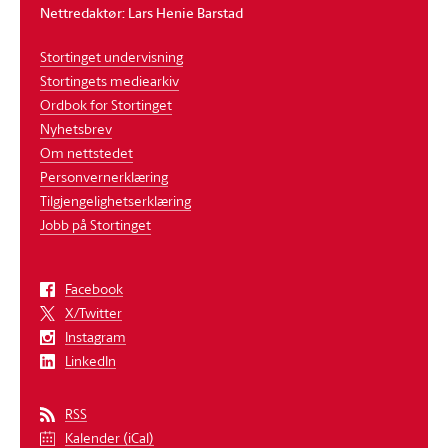
Nettredaktør: Lars Henie Barstad
Stortinget undervisning
Sigrun Aasland
Stortingets mediearkiv
Arbeiderpartiet
Ordbok for Stortinget
Forsknings- og høyere utdanningsminister
Nyhetsbrev
Om nettstedet
Personvernerklæring
Tilgjengelighetserklæring
Jobb på Stortinget
Hashim Abdi - nr. 163
Facebook
Arbeiderpartiet
X/Twitter
Østfold
Instagram
Familie- og kulturkomiteen
LinkedIn
RSS
Kalender (iCal)