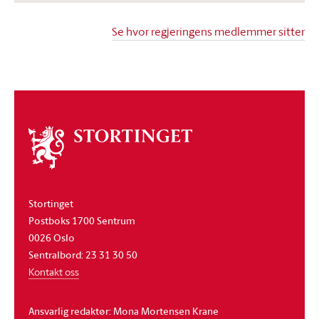
Se hvor regjeringens medlemmer sitter
Astri Aas-Hansen
Arbeiderpartiet
Justis- og beredskapsminister
Om
stortinget
Terje Aasland
Stortinget
Arbeiderpartiet
Postboks 1700 Sentrum
Energiminister
0026 Oslo
Sentralbord: 23 31 30 50
Kontakt oss
Ansvarlig redaktør: Mona Mortensen Krane