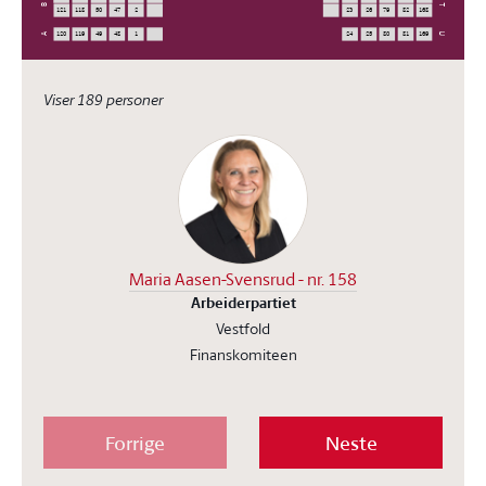
B
T
121
118
50
47
2
23
26
79
82
168
A
U
120
119
49
48
1
24
25
80
81
169
Viser 189 personer
Maria Aasen-Svensrud - nr. 158
Arbeiderpartiet
Vestfold
Finanskomiteen
Forrige
Neste