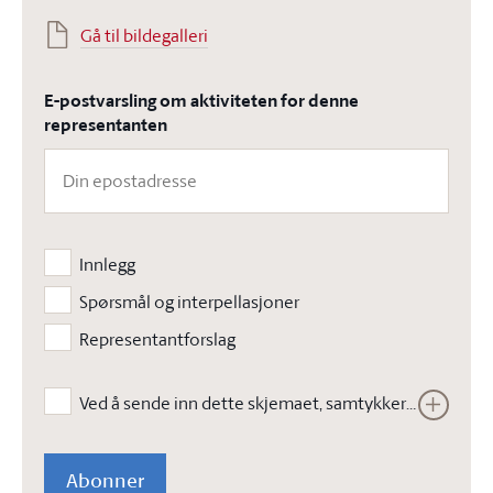
Gå til bildegalleri
E-postvarsling om aktiviteten for denne
representanten
Innlegg
Spørsmål og interpellasjoner
Representantforslag
Ved å sende inn dette skjemaet, samtykker jeg i at Stortinget kan lagre opplysningene jeg har gitt i skjemaet. Opplysningene vil ikke bli brukt til annet enn å kunne gjennomføre den bestilte tjenesten. Les vår
Abonner