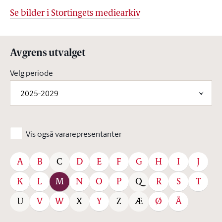
Se bilder i Stortingets mediearkiv
Avgrens utvalget
Velg periode
2025-2029
Vis også vararepresentanter
A
B
D
E
F
G
H
I
J
C
K
L
M
N
O
P
R
S
T
Q
V
W
Y
Ø
Å
U
X
Z
Æ