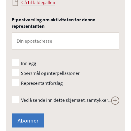
Gå til bildegalleri
E-postvarsling om aktiviteten for denne
representanten
Innlegg
Spørsmål og interpellasjoner
Representantforslag
Ved å sende inn dette skjemaet, samtykker jeg i at Stortinget kan lagre opplysningene jeg har gitt i skjemaet. Opplysningene vil ikke bli brukt til annet enn å kunne gjennomføre den bestilte tjenesten. Les vår
Abonner