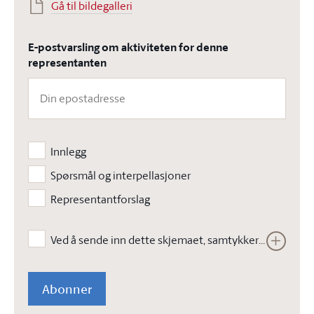
Gå til bildegalleri
E-postvarsling om aktiviteten for denne
representanten
Innlegg
Spørsmål og interpellasjoner
Representantforslag
Ved å sende inn dette skjemaet, samtykker jeg i at Stortinget kan lagre opplysningene jeg har gitt i skjemaet. Opplysningene vil ikke bli brukt til annet enn å kunne gjennomføre den bestilte tjenesten. Les vår
Abonner