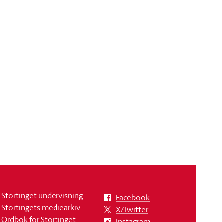
Stortinget undervisning
Facebook
Stortingets mediearkiv
X/Twitter
Ordbok for Stortinget
Instagram