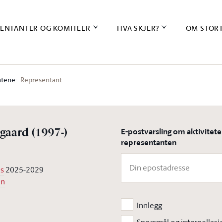
ENTANTER OG KOMITEER
HVA SKJER?
OM STOR
tene:
Representant
E-postvarsling om aktivitet
ngaard
(1997-)
representanten
us
2025-2029
en
Innlegg