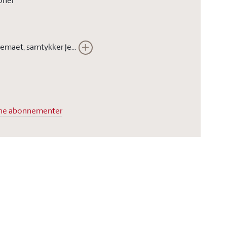
oner
Ved å sende inn dette skjemaet, samtykker jeg i at Stortinget kan lagre opplysningene jeg har gitt i skjemaet. Opplysningene vil ikke bli brukt til annet enn å kunne gjennomføre den bestilte tjenesten. Les vår
dine abonnementer