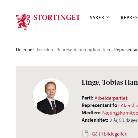
Stortinget.no
SAKER
REPRES
Du er her
:
Representan
Forsiden
Representanter og komiteer
Linge, Tobias Ha
Parti:
Arbeiderpartiet
Representant for
Akersh
Medlem
Næringskomite
Ansiennitet:
2 år, 53 dager
Gå til bildegalleri