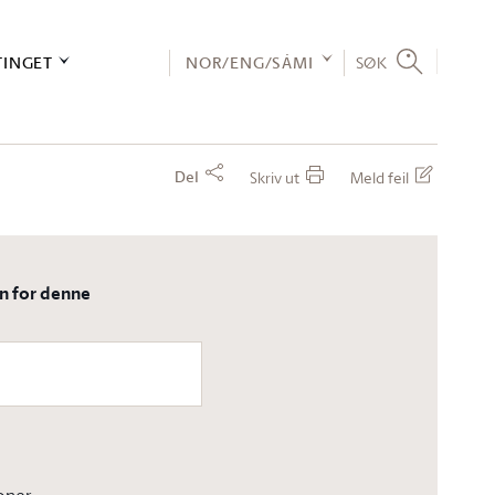
TINGET
NOR/ENG/SÁMI
SØK
Del
Skriv ut
Meld feil
en for denne