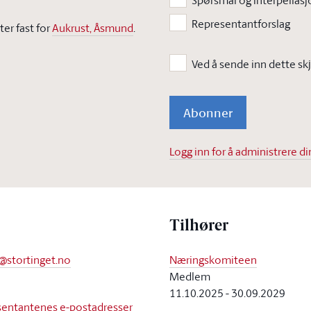
Spørsmål og interpellasj
Representantforslag
er fast for
Aukrust, Åsmund
.
Abonner
Logg inn for å administrere 
Tilhører
e@stortinget.no
Næringskomiteen
Medlem
11.10.2025
-
30.09.2029
resentantenes e-postadresser