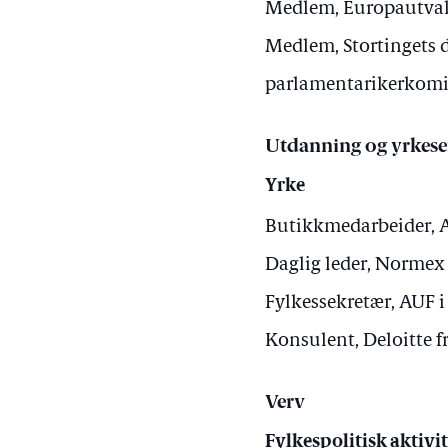
Medlem, Europautvalge
Medlem, Stortingets 
parlamentarikerkomit
Utdanning og yrkese
Yrke
Butikkmedarbeider, 
Daglig leder, Normex
Fylkessekretær, AUF 
Konsulent, Deloitte fr
Verv
Fylkespolitisk aktivit