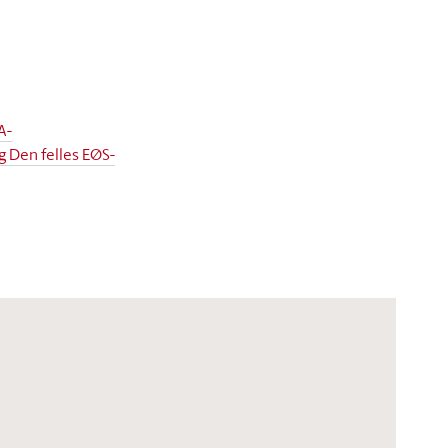
A-
 Den felles EØS-