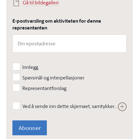
Gå til bildegalleri
E-postvarsling om aktiviteten for denne
representanten
Innlegg
Spørsmål og interpellasjoner
Representantforslag
Ved å sende inn dette skjemaet, samtykker jeg i at Stortinget kan lagre opplysningene jeg har gitt i skjemaet. Opplysningene vil ikke bli brukt til annet enn å kunne gjennomføre den bestilte tjenesten. Les vår
Abonner