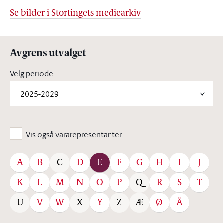
Se bilder i Stortingets mediearkiv
Avgrens utvalget
Velg periode
2025-2029
Vis også vararepresentanter
A
B
D
E
F
G
H
I
J
C
K
L
M
N
O
P
R
S
T
Q
V
W
Y
Ø
Å
U
X
Z
Æ