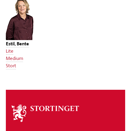
Estil, Bente
Lite
Medium
Stort
Om
stortinget