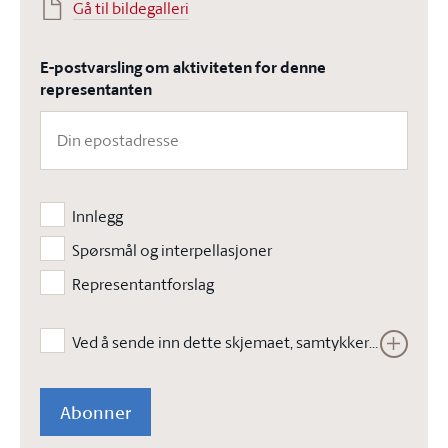
Gå til bildegalleri
E-postvarsling om aktiviteten for denne
representanten
Innlegg
Spørsmål og interpellasjoner
Representantforslag
Ved å sende inn dette skjemaet, samtykker jeg i at Stortinget kan lagre opplysningene jeg har gitt i skjemaet. Opplysningene vil ikke bli brukt til annet enn å kunne gjennomføre den bestilte tjenesten. Les vår
Abonner