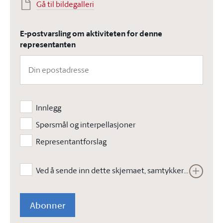
Gå til bildegalleri
E-postvarsling om aktiviteten for denne
representanten
Innlegg
Spørsmål og interpellasjoner
Representantforslag
Ved å sende inn dette skjemaet, samtykker jeg i at Stortinget kan lagre opplysningene jeg har gitt i skjemaet. Opplysningene vil ikke bli brukt til annet enn å kunne gjennomføre den bestilte tjenesten. Les vår
Abonner