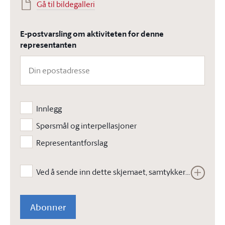
Gå til bildegalleri
E-postvarsling om aktiviteten for denne
representanten
Innlegg
Spørsmål og interpellasjoner
Representantforslag
Ved å sende inn dette skjemaet, samtykker jeg i at Stortinget kan lagre opplysningene jeg har gitt i skjemaet. Opplysningene vil ikke bli brukt til annet enn å kunne gjennomføre den bestilte tjenesten. Les vår
Abonner