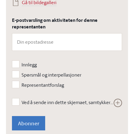
Gå til bildegalleri
E-postvarsling om aktiviteten for denne
representanten
Innlegg
Spørsmål og interpellasjoner
Representantforslag
Ved å sende inn dette skjemaet, samtykker jeg i at Stortinget kan lagre opplysningene jeg har gitt i skjemaet. Opplysningene vil ikke bli brukt til annet enn å kunne gjennomføre den bestilte tjenesten. Les vår
Abonner