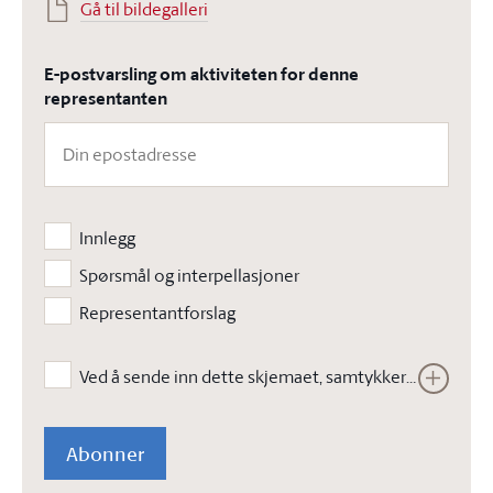
Gå til bildegalleri
E-postvarsling om aktiviteten for denne
representanten
Innlegg
Spørsmål og interpellasjoner
Representantforslag
Ved å sende inn dette skjemaet, samtykker jeg i at Stortinget kan lagre opplysningene jeg har gitt i skjemaet. Opplysningene vil ikke bli brukt til annet enn å kunne gjennomføre den bestilte tjenesten. Les vår
Abonner