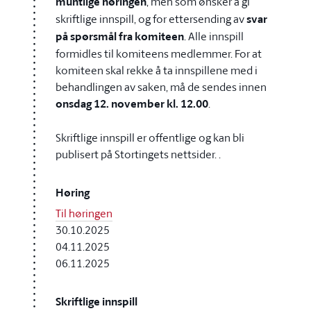
muntlige høringen
, men som ønsker å gi
skriftlige innspill, og for ettersending av
svar
på spørsmål fra komiteen
. Alle innspill
formidles til komiteens medlemmer. For at
komiteen skal rekke å ta innspillene med i
behandlingen av saken, må de sendes innen
onsdag 12. november kl. 12.00
.
Skriftlige innspill er offentlige og kan bli
publisert på Stortingets nettsider. .
Høring
Til høringen
30.10.2025
04.11.2025
06.11.2025
Skriftlige innspill