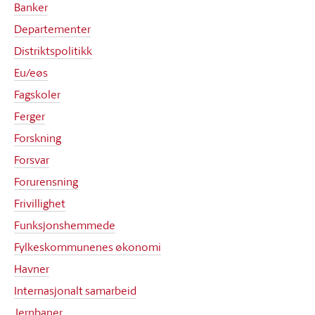
Banker
Departementer
Distriktspolitikk
Eu/eøs
Fagskoler
Ferger
Forskning
Forsvar
Forurensning
Frivillighet
Funksjonshemmede
Fylkeskommunenes økonomi
Havner
Internasjonalt samarbeid
Jernbaner