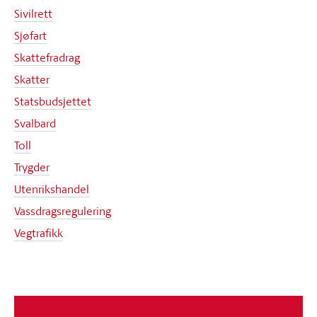
Sivilrett
Sjøfart
Skattefradrag
Skatter
Statsbudsjettet
Svalbard
Toll
Trygder
Utenrikshandel
Vassdragsregulering
Vegtrafikk