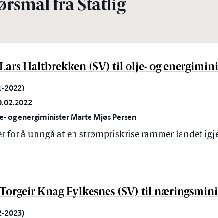
rsmål fra Statlig
 Lars Haltbrekken (SV) til olje- og energimin
21-2022)
0.02.2022
je- og energiminister Marte Mjøs Persen
r for å unngå at en strømpriskrise rammer landet igj
a Torgeir Knag Fylkesnes (SV) til næringsmin
22-2023)