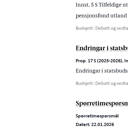
lnnst. 5 S Tilfeldige 
pensjonsfond utland
Budsjett | Debatt og vedt
Endringar i stats
Prop. 17 S (2025-2026), I
Endringar i statsbud
Budsjett | Debatt og vedt
Spørretimespørsmå
Spørretimespørsmål
Datert: 22.01.2026