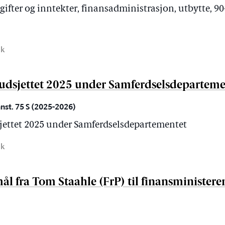
utgifter og inntekter, finansadministrasjon, utbytte, 90
ak
budsjettet 2025 under Samferdselsdeparteme
nnst. 75 S (2025-2026)
sjettet 2025 under Samferdselsdepartementet
ak
l fra Tom Staahle (FrP) til finansministere