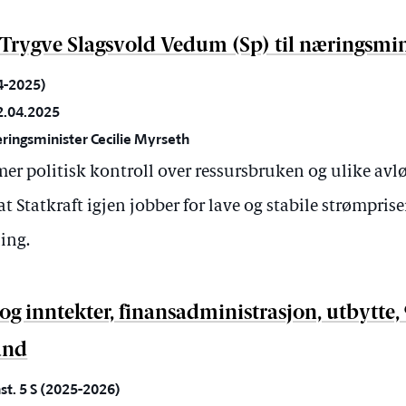
a Trygve Slagsvold Vedum (Sp) til næringsmi
24-2025)
2.04.2025
ringsminister Cecilie Myrseth
mer politisk kontroll over ressursbruken og ulike av
 at Statkraft igjen jobber for lave og stabile strømprise
ing.
r og inntekter, finansadministrasjon, utbytte,
and
st. 5 S (2025-2026)