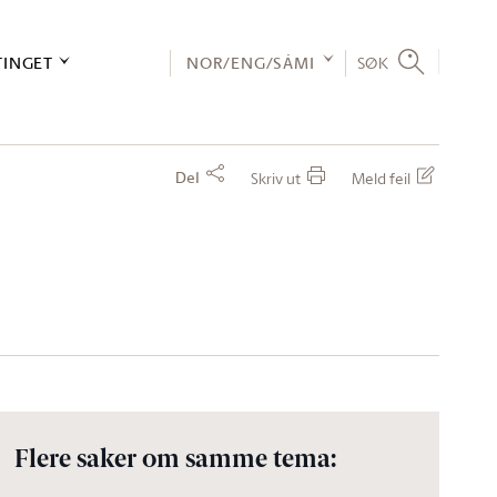
TINGET
NOR/ENG/SÁMI
SØK
Del
Skriv ut
Meld feil
Flere saker om samme tema: