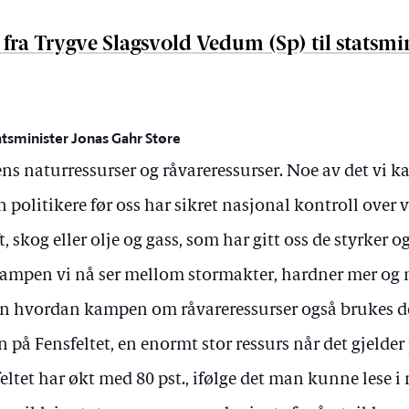
fra Trygve Slagsvold Vedum (Sp) til statsmi
atsminister Jonas Gahr Støre
s naturressurser og råvareressurser. Noe av det vi 
n politikere før oss har sikret nasjonal kontroll over 
, skog eller olje og gass, som har gitt oss de styrker 
ampen vi nå ser mellom stormakter, hardner mer og mer
n hvordan kampen om råvareressurser også brukes der.
på Fensfeltet, en enormt stor ressurs når det gjelder 
eltet har økt med 80 pst., ifølge det man kunne lese i