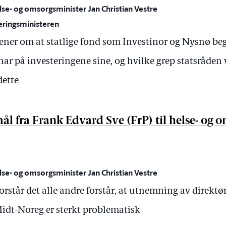
lse- og omsorgsminister Jan Christian Vestre
ringsministeren
ner om at statlige fond som Investinor og Nysnø be
r på investeringene sine, og hvilke grep statsråden vil
dette
l fra Frank Edvard Sve (FrP) til helse- og 
lse- og omsorgsminister Jan Christian Vestre
rstår det alle andre forstår, at utnemning av direktør
 Midt-Noreg er sterkt problematisk