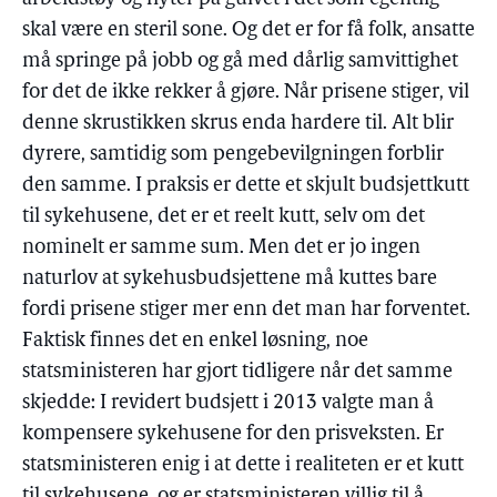
skal være en steril sone. Og det er for få folk, ansatte
må springe på jobb og gå med dårlig samvittighet
for det de ikke rekker å gjøre. Når prisene stiger, vil
denne skrustikken skrus enda hardere til. Alt blir
dyrere, samtidig som pengebevilgningen forblir
den samme. I praksis er dette et skjult budsjettkutt
til sykehusene, det er et reelt kutt, selv om det
nominelt er samme sum. Men det er jo ingen
naturlov at sykehusbudsjettene må kuttes bare
fordi prisene stiger mer enn det man har forventet.
Faktisk finnes det en enkel løsning, noe
statsministeren har gjort tidligere når det samme
skjedde: I revidert budsjett i 2013 valgte man å
kompensere sykehusene for den prisveksten. Er
statsministeren enig i at dette i realiteten er et kutt
til sykehusene, og er statsministeren villig til å