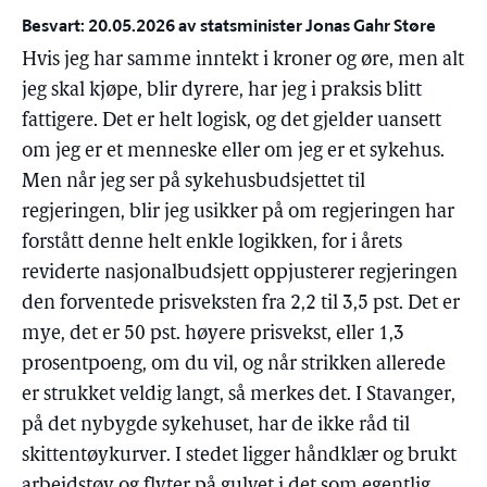
Besvart: 20.05.2026 av statsminister Jonas Gahr Støre
Hvis jeg har samme inntekt i kroner og øre, men alt
jeg skal kjøpe, blir dyrere, har jeg i praksis blitt
fattigere. Det er helt logisk, og det gjelder uansett
om jeg er et menneske eller om jeg er et sykehus.
Men når jeg ser på sykehusbudsjettet til
regjeringen, blir jeg usikker på om regjeringen har
forstått denne helt enkle logikken, for i årets
reviderte nasjonalbudsjett oppjusterer regjeringen
den forventede prisveksten fra 2,2 til 3,5 pst. Det er
mye, det er 50 pst. høyere prisvekst, eller 1,3
prosentpoeng, om du vil, og når strikken allerede
er strukket veldig langt, så merkes det. I Stavanger,
på det nybygde sykehuset, har de ikke råd til
skittentøykurver. I stedet ligger håndklær og brukt
arbeidstøy og flyter på gulvet i det som egentlig