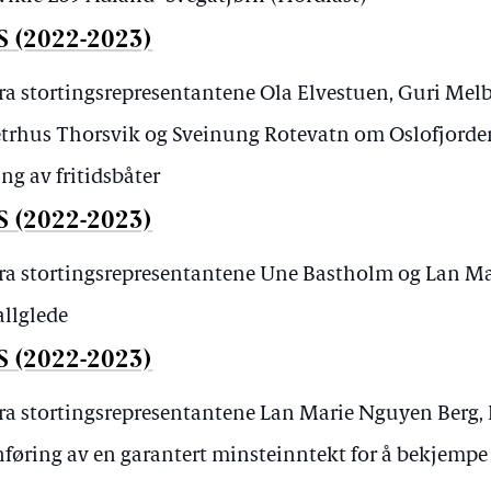
S (2022-2023)
fra stortingsrepresentantene Ola Elvestuen, Guri Me
etrhus Thorsvik og Sveinung Rotevatn om Oslofjorden
ng av fritidsbåter
S (2022-2023)
fra stortingsrepresentantene Une Bastholm og Lan 
allglede
S (2022-2023)
fra stortingsrepresentantene Lan Marie Nguyen Berg
øring av en garantert minsteinntekt for å bekjempe 