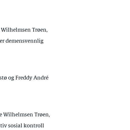
e Wilhelmsen Trøen,
 mer demensvennlig
gstø og Freddy André
ne Wilhelmsen Trøen,
iv sosial kontroll