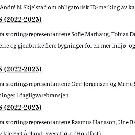
ndré N. Skjelstad om obligatorisk ID-merking av ka
S (2022-2023)
fra stortingsrepresentantene Sofie Marhaug, Tobias 
ærre og gjenbruke flere bygninger for en mer miljø- 
S (2022-2023)
fra stortingsrepresentantene Geir Jørgensen og Mari
inger i dagligvarebransjen
S (2022-2023)
fra stortingsrepresentantene Rasmus Hansson, Une 
ikle E39 Ådland–Svegatjørn (Hordfast)