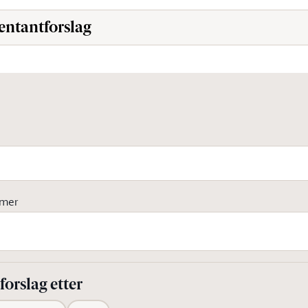
entantforslag
mmer
orslag etter