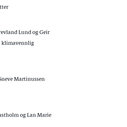
tter
Drevland Lund og Geir
og klimavennlig
e Sneve Martinussen
Bastholm og Lan Marie