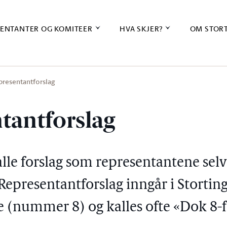
ENTANTER OG KOMITEER
HVA SKJER?
OM STOR
presentantforslag
tantforslag
alle forslag som representantene selv
 Representantforslag inngår i Stortin
(nummer 8) og kalles ofte «Dok 8-f