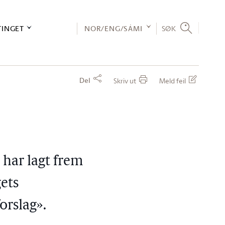
TINGET
NOR/ENG/SÁMI
SØK
Del
Skriv ut
Meld feil
 har lagt frem
gets
orslag».