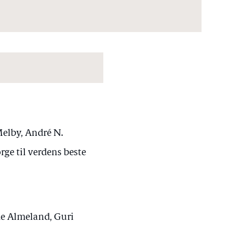
Melby, André N.
ge til verdens beste
de Almeland, Guri