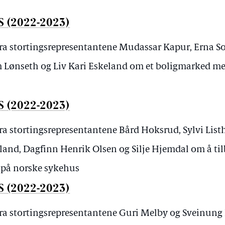
S (2022-2023)
fra stortingsrepresentantene Mudassar Kapur, Erna So
 Lønseth og Liv Kari Eskeland om et boligmarked med
S (2022-2023)
fra stortingsrepresentantene Bård Hoksrud, Sylvi Lis
land, Dagfinn Henrik Olsen og Silje Hjemdal om å ti
 på norske sykehus
S (2022-2023)
fra stortingsrepresentantene Guri Melby og Sveinun