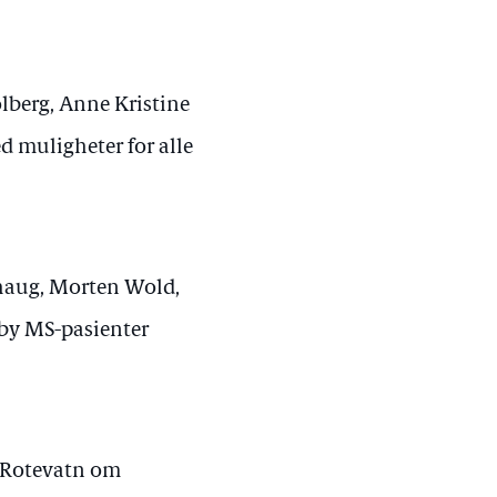
lberg, Anne Kristine
 muligheter for alle
thaug, Morten Wold,
lby MS-pasienter
g Rotevatn om