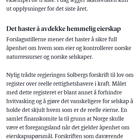
eksempel de ti siste. I dag legger skatteetaten kun
ut opplysninger for det siste året.
Det haster å avdekke hemmelig eierskap
Forslagsstillerne mener det haster å sikre full
åpenhet om hvem som eier og kontrollerer norske
naturressurser og norske selskaper.
Nylig trådte regjeringen Solbergs forskrift til lov om
register over reelle rettighetshavere i kraft. Målet
med dette registeret er blant annet å forhindre
hvitvasking og å gjøre det vanskeligere for selskap å
holde det skjult hvem som er de reelle eierne. En
samlet finanskomite la til grunn at Norge skulle
være et foregangsland når det gjelder åpenhet om
eierskapsspørsmål. Forskriften som daværende