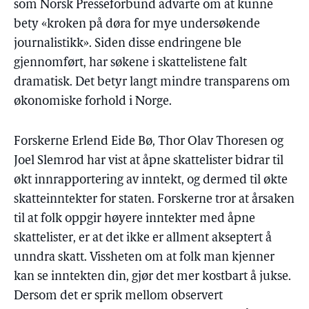
som Norsk Presseforbund advarte om at kunne
bety «kroken på døra for mye undersøkende
journalistikk». Siden disse endringene ble
gjennomført, har søkene i skattelistene falt
dramatisk. Det betyr langt mindre transparens om
økonomiske forhold i Norge.
Forskerne Erlend Eide Bø, Thor Olav Thoresen og
Joel Slemrod har vist at åpne skattelister bidrar til
økt innrapportering av inntekt, og dermed til økte
skatteinntekter for staten. Forskerne tror at årsaken
til at folk oppgir høyere inntekter med åpne
skattelister, er at det ikke er allment akseptert å
unndra skatt. Vissheten om at folk man kjenner
kan se inntekten din, gjør det mer kostbart å jukse.
Dersom det er sprik mellom observert