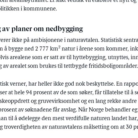
m arealnøytralitet. Et slikt vedtak vil etablere et nytt o
olitikken i kommunene.
 av planer om nedbygging
erer ikke på ambisjonene i naturavtalen. Statistisk sentra
2
om å bygge ned 2 777 km
natur i årene som kommer, ink
vis arealene som er satt av til hyttebygging, utnyttes, in
 av arealet som brukes til tettbygde fritidsboligområder
isk verner, har heller ikke god nok beskyttelse. En rappo
r at hele 94 prosent av de som søker, får tillatelse til å 
iskeoppdrett og gruvevirksomhet og en lang rekke andre 
prosent av søknadene får avslag. Når Norge behandler 
n til å ødelegge den mest verdifulle naturen landet ha
g troverdigheten av naturavtalens målsetting om at 30 p