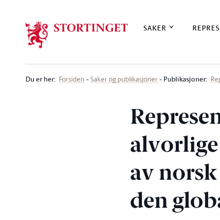
Stortinget.no
SAKER
REPRES
Du er her
:
Publikasjoner:
Forsiden
Saker og publikasjoner
Re
Represen
alvorlig
av norsk
den glob