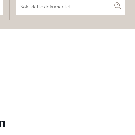
Søk i dette dokumentet
Søk
n