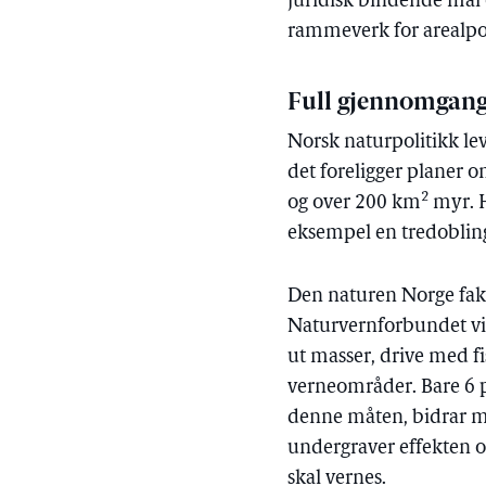
juridisk bindende mål o
rammeverk for arealp
Full gjennomgang
Norsk naturpolitikk lev
det foreligger planer 
2
og over 200 km
myr. H
eksempel en tredobling
Den naturen Norge fakt
Naturvernforbundet vise
ut masser, drive med f
verneområder. Bare 6 
denne måten, bidrar ma
undergraver effekten o
skal vernes.