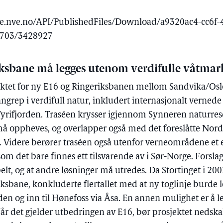
ice.nve.no/API/PublishedFiles/Download/a9320ac4-cc6f
0703/3428927
iksbane må legges utenom verdifulle våtmar
jektet for ny E16 og Ringeriksbanen mellom Sandvika/Osl
nngrep i verdifull natur, inkludert internasjonalt vern
 Tyrifjorden. Traséen krysser igjennom Synneren naturrese
å oppheves, og overlapper også med det foreslåtte Nord
. Videre berører traséen også utenfor verneområdene et 
som det bare finnes ett tilsvarende av i Sør-Norge. Forsla
elt, og at andre løsninger må utredes. Da Stortinget i 2
iksbane, konkluderte flertallet med at ny toglinje burde 
den og inn til Hønefoss via Åsa. En annen mulighet er å le
år det gjelder utbedringen av E16, bør prosjektet nedskal