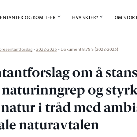
ENTANTER OG KOMITEER
HVA SKJER?
OM STOR
Dokument 8:79 S (2022-2023)
presentantforslag
2022-2023
tantforslag om å stan
e naturinngrep og styr
 natur i tråd med ambi
ale naturavtalen