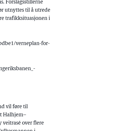
. Forslagsstillerne
r utnyttes til å utrede
e trafikksituasjonen i
bdbe1/verneplan-for-
ingeriksbanen_-
 vil føre til
et Halhjem–
veitrasé over flere