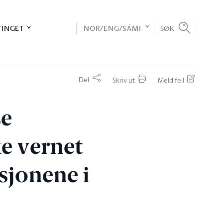
TINGET
NOR/ENG/SÁMI
SØK
Del
Skriv ut
Meld feil
se
ke vernet
sjonene i