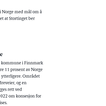
p i Norge med mål om å
et at Stortinget ber
de
sby kommune i Finnmark
Bare 11 prosent av Norge
n ytterligere. Området
dreveier, og en
ges rett ved
2022 om konsesjon for
ises.