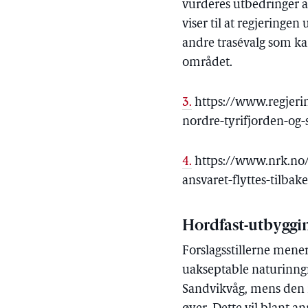
vurderes utbedringer av
viser til at regjeringen
andre trasévalg som kan
området.
3.
https://www.regjer
nordre-tyrifjorden-og
4.
https://www.nrk.no/o
ansvaret-flyttes-tilba
Hordfast-utbyggin
Forslagsstillerne mener
uakseptable naturinng
Sandvikvåg, mens den n