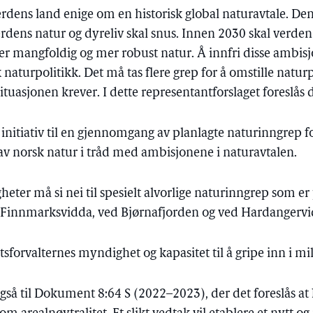
dens land enige om en historisk global naturavtale. Den 
erdens natur og dyreliv skal snus. Innen 2030 skal verde
mer mangfoldig og mer robust natur. Å innfri disse ambis
 naturpolitikk. Det må tas flere grep for å omstille naturp
uasjonen krever. I dette representantforslaget foreslås d
 initiativ til en gjennomgang av planlagte naturinngrep f
v norsk natur i tråd med ambisjonene i naturavtalen.
heter må si nei til spesielt alvorlige naturinngrep som er 
å Finnmarksvidda, ved Bjørnafjorden og ved Hardangervi
tsforvalternes myndighet og kapasitet til å gripe inn i mi
 også til Dokument 8:64 S (2022–2023), der det foreslås at