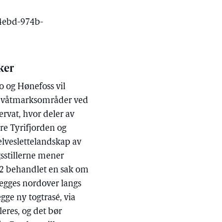
-4ebd-974b-
ker
o og Hønefoss vil
ede våtmarksområder ved
rvat, hvor deler av
re Tyrifjorden og
elveslettelandskap av
gsstillerne mener
002 behandlet en sak om
legges nordover langs
gge ny togtrasé, via
eres, og det bør