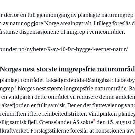
slår derfor en full gjennomgang av planlagte naturinngre
v natur og gjøre Norge arealnøytralt. I tillegg foreslås d
 å stanse dispensasjonene til inngrep i verneområder.
bundet.no/nyheter/9-av-10-far-bygge-i-vernet-natur/
i Norges nest største inngrepsfrie naturområ
 planlagt i området Laksefjordvidda-Rásttigáisa i Lebe
 inngrep i Norges nest største inngrepsfrie naturområde. 
og en vindpark i dette området vil redusere denne andele
sefjorden er fullt samisk. Der er det flytteveier og van
eindriften i flere reinbeitedistrikter. Vindparken planleg
2
ellig samisk fjell. Grenselandet AS søkte
den 15. august 
kraftverket. Forslagsstillerne foreslår at konsesjonen avv