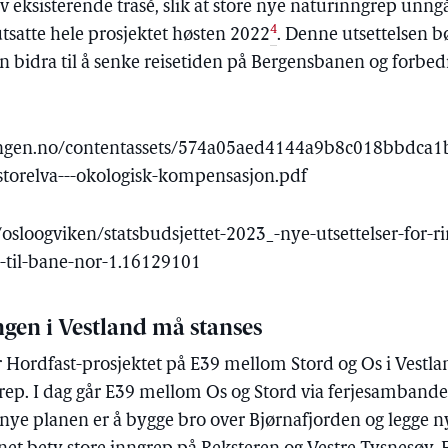
 eksisterende trasé, slik at store nye naturinngrep unngås
4
 utsatte hele prosjektet høsten 2022
. Denne utsettelsen bø
 bidra til å senke reisetiden på Bergensbanen og forbedr
ingen.no/contentassets/574a05aed4144a9b8c018bbdca1
-storelva---okologisk-kompensasjon.pdf
sloogviken/statsbudsjettet-2023_-nye-utsettelser-for-r
ke-til-bane-nor-1.16129101
gen i Vestland må stanses
 Hordfast-prosjektet på E39 mellom Stord og Os i Vestland
rep. I dag går E39 mellom Os og Stord via ferjesamband
ye planen er å bygge bro over Bjørnafjorden og legge ny 