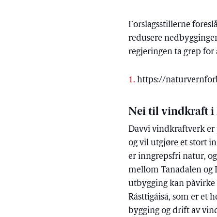
Forslagsstillerne fore
redusere nedbyggingen a
regjeringen ta grep for
1.
https://naturvernfor
Nei til vindkraft 
Davvi vindkraftverk er
og vil utgjøre et stort
er inngrepsfri natur, 
mellom Tanadalen og Lak
utbygging kan påvirke r
Rásttigáisá, som er et h
bygging og drift av vind