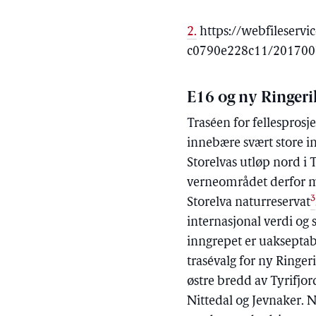
2.
https://webfileserv
c0790e228c11/20170
E16 og ny Ringer
Traséen for fellespros
innebære svært store i
Storelvas utløp nord i
verneområdet derfor m
3
Storelva naturreservat
internasjonal verdi og 
inngrepet er uakseptab
trasévalg for ny Ringer
østre bredd av Tyrifjor
Nittedal og Jevnaker. N