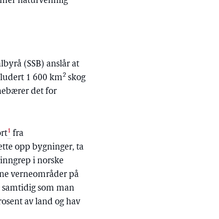
g mer naturvennlig
lbyrå (SSB) anslår at
2
ludert 1 600 km
skog
nebærer det for
.
1
rt
fra
sette opp bygninger, ta
inngrep i norske
egne verneområder på
r, samtidig som man
rosent av land og hav