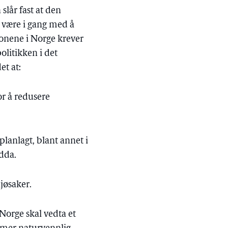
slår fast at den
n være i gang med å
jonene i Norge krever
olitikken i det
et at:
or å redusere
planlagt, blant annet i
dda.
ljøsaker.
 Norge skal vedta et