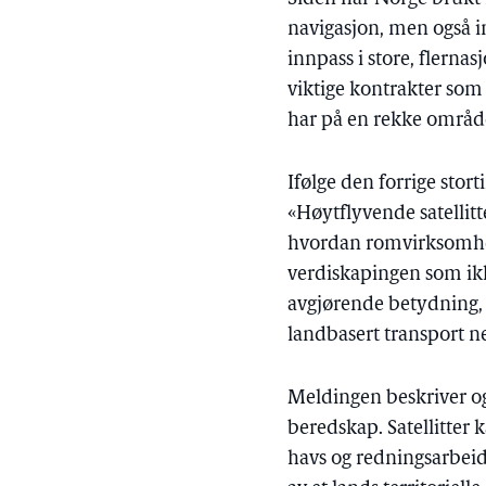
navigasjon, men også i
innpass i store, flernas
viktige kontrakter som
har på en rekke område
Ifølge den forrige sto
«Høytflyvende satellitt
hvordan romvirksomhet 
verdiskapingen som ikk
avgjørende betydning, 
landbasert transport n
Meldingen beskriver o
beredskap. Satellitter 
havs og redningsarbeid