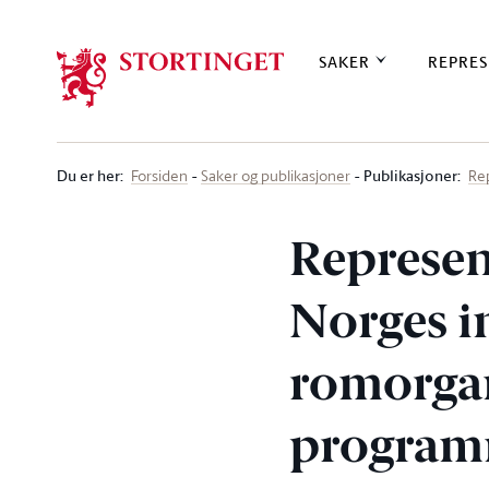
Stortinget.no
SAKER
REPRES
Du er her
:
Publikasjoner:
Forsiden
Saker og publikasjoner
Re
Represen
Norges i
romorgan
programm