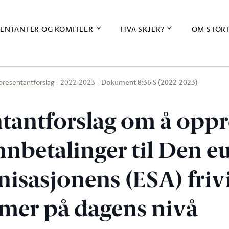
ENTANTER OG KOMITEER
HVA SKJER?
OM STOR
Dokument 8:36 S (2022-2023)
presentantforslag
2022-2023
tantforslag om å oppr
nnbetalinger til Den e
isasjonens (ESA) frivi
er på dagens nivå