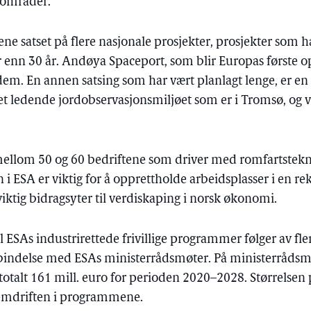
e områder.
ne satset på flere nasjonale prosjekter, prosjekter som h
r enn 30 år. Andøya Spaceport, som blir Europas første 
v dem. En annen satsing som har vært planlagt lenge, er e
t ledende jordobservasjonsmiljøet som er i Tromsø, og vi
de mellom 50 og 60 bedriftene som driver med romfartstekn
n i ESA er viktig for å opprettholde arbeidsplasser i en re
ktig bidragsyter til verdiskaping i norsk økonomi.
l ESAs industrirettede frivillige programmer følger av fler
rbindelse med ESAs ministerrådsmøter. På ministerrådsm
 totalt 161 mill. euro for perioden 2020–2028. Størrelsen 
remdriften i programmene.