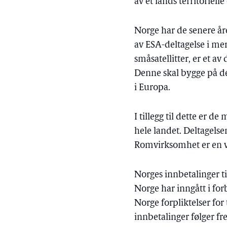
av et lands territoriell
Norge har de senere åre
av ESA-deltagelse i me
småsatellitter, er et a
Denne skal bygge på de
i Europa.
I tillegg til dette er 
hele landet. Deltagelse
Romvirksomhet er en vi
Norges innbetalinger ti
Norge har inngått i fo
Norge forpliktelser for
innbetalinger følger f