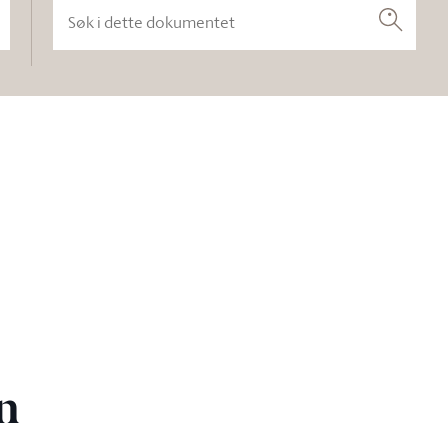
Søk i dette dokumentet
Søk
n