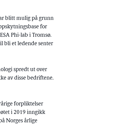
ar blitt mulig på grunn
oppskytningsbase for
n ESA Phi-lab i Tromsø.
l bli et ledende senter
ologi spredt ut over
kke av disse bedriftene.
årige forpliktelser
øtet i 2019 inngikk
på Norges årlige