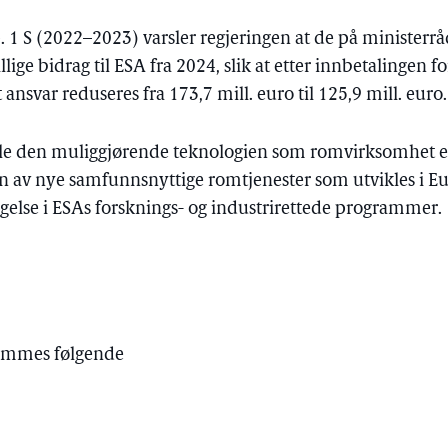
. 1 S (2022–2023) varsler regjeringen at de på ministerr
llige bidrag til ESA fra 2024, slik at etter innbetalingen 
ansvar reduseres fra 173,7 mill. euro til 125,9 mill. euro.
le den muliggjørende teknologien som romvirksomhet er,
en av nye samfunnsnyttige romtjenester som utvikles i Eu
gelse i ESAs forsknings- og industrirettede programmer.
emmes følgende