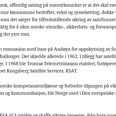
k, offentlig satsing på romvirksomhet er at det skal vær
remme lønnsomme bedrifter, vekst og sysselsetting, dekke
om det sørger for tilfredsstillende sikring av samfunnsv
viktig for å sikre norske utenriks-, sikkerhets- og forsvarspo
 det ytre rom.
som romnasjon med base på Andøya for oppskytning av fo
 ballonger. Det skjedde allerede i 1962. I tillegg har sat
ge. I 1968 ble Tromsø Telemetristasjon etablert, forløpere
et Kongsberg Satellite Services, KSAT.
 norske kompetansemiljøene og forbedre tilgangen på vik
sjon og kommunikasjon, ble Norge med i Den europeiske
ESA til å utvikle og skaffe viktige tjenester, ikke bare 