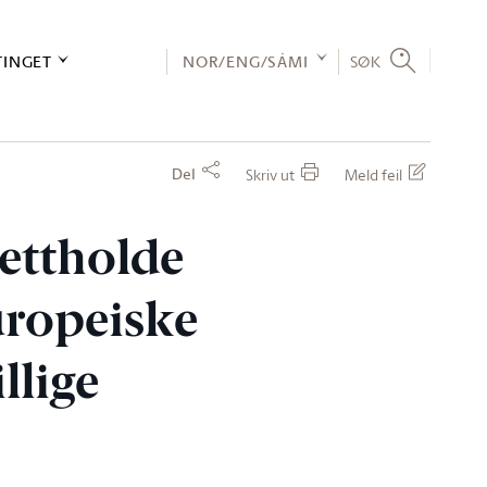
TINGET
NOR/ENG/SÁMI
SØK
Del
Skriv ut
Meld feil
ettholde
uropeiske
llige