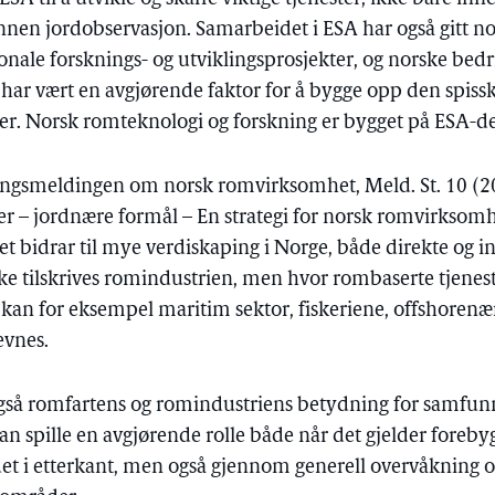
nnen jordobservasjon. Samarbeidet i ESA har også gitt n
jonale forsknings- og utviklingsprosjekter, og norske bedri
 har vært en avgjørende faktor for å bygge opp den spi
r. Norsk romteknologi og forskning er bygget på ESA-de
rtingsmeldingen om norsk romvirksomhet, Meld. St. 10 (
er – jordnære formål – En strategi for norsk romvirksomh
bidrar til mye verdiskaping i Norge, både direkte og in
e tilskrives romindustrien, men hvor rombaserte tjeneste
kan for eksempel maritim sektor, fiskeriene, offshorenær
evnes.
gså romfartens og romindustriens betydning for samfun
kan spille en avgjørende rolle både når det gjelder foreby
et i etterkant, men også gjennom generell overvåkning o