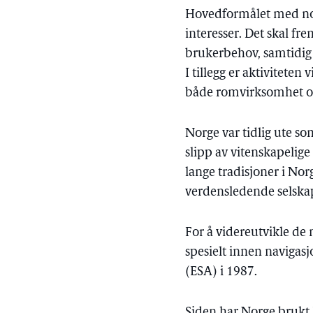
Hovedformålet med nors
interesser. Det skal f
brukerbehov, samtidig s
I tillegg er aktiviteten 
både romvirksomhet og
Norge var tidlig ute 
slipp av vitenskapelige
lange tradisjoner i Nor
verdensledende selskap
For å videreutvikle de
spesielt innen naviga
(ESA) i 1987.
Siden har Norge brukt 