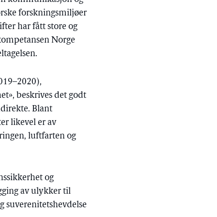
orske forskningsmiljøer
fter har fått store og
sskompetansen Norge
ltagelsen.
2019–2020),
et», beskrives det godt
direkte. Blant
r likevel er av
ingen, luftfarten og
nssikkerhet og
gging av ulykker til
g suverenitetshevdelse