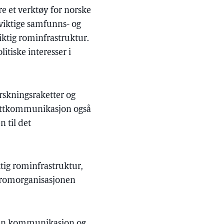
e et verktøy for norske
 viktige samfunns- og
iktig rominfrastruktur.
litiske interesser i
rskningsraketter og
ellittkommunikasjon også
n til det
tig rominfrastruktur,
 romorganisasjonen
innen kommunikasjon og