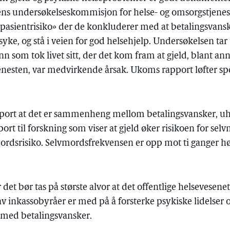
ens undersøkelseskommisjon for helse- og omsorgstjene
 pasientrisiko» der de konkluderer med at betalingsvans
syke, og stå i veien for god helsehjelp. Undersøkelsen ta
nn som tok livet sitt, der det kom fram at gjeld, blant ann
jenesten, var medvirkende årsak. Ukoms rapport løfter spe
apport at det er sammenheng mellom betalingsvansker, u
pport til forskning som viser at gjeld øker risikoen for selv
lvmordsrisiko. Selvmordsfrekvensen er opp mot ti ganger
 det bør tas på største alvor at det offentlige helsevesen
v inkassobyråer er med på å forsterke psykiske lidelser o
med betalingsvansker.