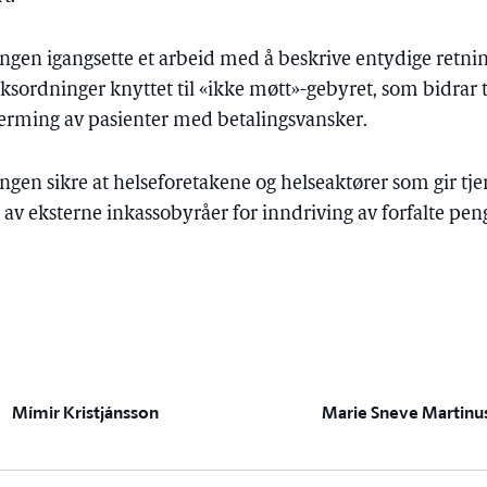
ringen igangsette et arbeid med å beskrive entydige retnin
ordninger knyttet til «ikke møtt»-gebyret, som bidrar til
jerming av pasienter med betalingsvansker.
ringen sikre at helseforetakene og helseaktører som gir tj
g av eksterne inkassobyråer for inndriving av forfalte pen
Mímir Kristjánsson
Marie Sneve Martinu