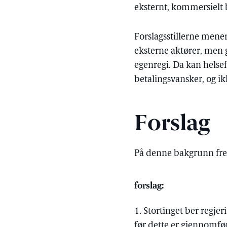
eksternt, kommersielt 
Forslagsstillerne mener
eksterne aktører, men g
egenregi. Da kan helse
betalingsvansker, og ik
Forslag
På denne bakgrunn fr
forslag:
1. Stortinget ber regje
før dette er gjennomfør