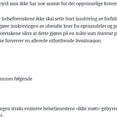
byrå som ikke har noe ansvar for det opprinnelige kravet
 helseforetakene ikke skal sette bort inndriving av forfal
jøre innkrevingen av ubetalte krav fra egenandeler og geb
foretakene sikre at dette gjøres på en måte som ivaretar
ke forverrer en allerede utfordrende livssituasjon.
emmes følgende
ringen straks evaluere helsetjenestens «ikke møtt»-gebyr
t.