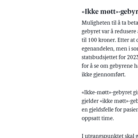
«Ikke møtt»-geby
Muligheten til å ta be
gebyret var å redusere 
til 100 kroner. Etter at
egenandelen, men i soma
statsbudsjettet for 202
for å se om gebyrene ha
ikke gjennomført.
«Ikke-møtt»-gebyret gis 
gjelder «ikke møtt»-geb
en gjeldsfelle for pasi
oppsatt time.
I utgangspunktet skal 