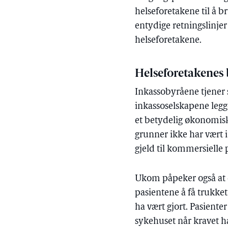
helseforetakene til å 
entydige retningslinjer
helseforetakene.
Helseforetakenes
Inkassobyråene tjener s
inkassoselskapene legger
et betydelig økonomisk
grunner ikke har vært i 
gjeld til kommersielle
Ukom påpeker også at de
pasientene å få trukket
ha vært gjort. Pasienter
sykehuset når kravet ha