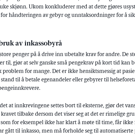
bruke skjønn. Ukom konkluderer med at dette gjøres usys
 for håndteringen av gebyr og unntaksordninger for å sikr
 bruk av inkassobyrå
tore penger på å drive inn ubetalte krav for andre. De s
 til, gjør at selv ganske små pengekrav på kort tid kan bl
 problem for mange. Det er ikke hensiktsmessig at pasie
stand til å betale egenandeler eller gebyrer til helseforeta
 pengeinnkrevere.
t at innkrevingene settes bort til eksterne, gjør det vans
 kravet tilbake dersom det viser seg at det er rimelige gru
 som for eksempel ikke har klart å møte til time, får ikke 
r gått til inkasso, men må forholde seg til automatiserte 