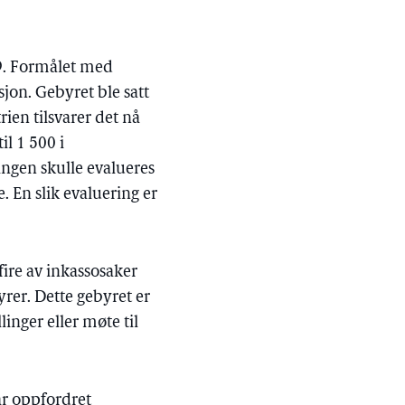
99. Formålet med
sjon. Gebyret ble satt
rien tilsvarer det nå
il 1 500 i
ningen skulle evalueres
. En slik evaluering er
 fire av inkassosaker
yrer. Dette gebyret er
inger eller møte til
ar oppfordret