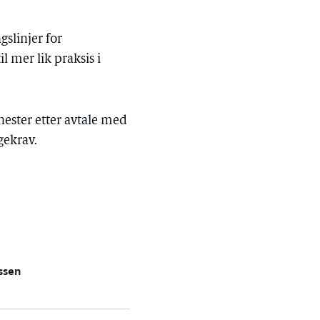
gslinjer for
 mer lik praksis i
enester etter avtale med
gekrav.
ssen