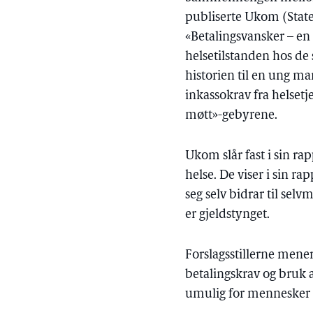
publiserte Ukom (Stat
«Betalingsvansker – en
helsetilstanden hos de 
historien til en ung ma
inkassokrav fra helset
møtt»-gebyrene.
Ukom slår fast i sin r
helse. De viser i sin ra
seg selv bidrar til se
er gjeldstynget.
Forslagsstillerne mener
betalingskrav og bruk a
umulig for mennesker 