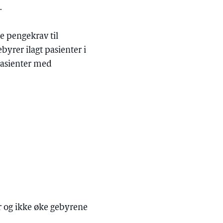
.
te pengekrav til
yrer ilagt pasienter i
 pasienter med
er og ikke øke gebyrene