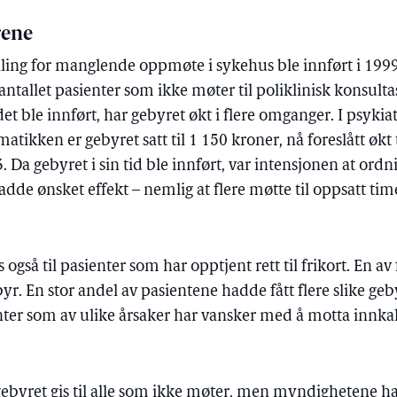
rene
taling for manglende oppmøte i sykehus ble innført i 19
antallet pasienter som ikke møter til poliklinisk konsulta
 det ble innført, har gebyret økt i flere omganger. I psykiat
tikken er gebyret satt til 1 150 kroner, nå foreslått økt t
3. Da gebyret i sin tid ble innført, var intensjonen at ord
dde ønsket effekt – nemlig at flere møtte til oppsatt time
også til pasienter som har opptjent rett til frikort. En av
yr. En stor andel av pasientene hadde fått flere slike geb
enter som av ulike årsaker har vansker med å motta innkall
gebyret gis til alle som ikke møter, men myndighetene h