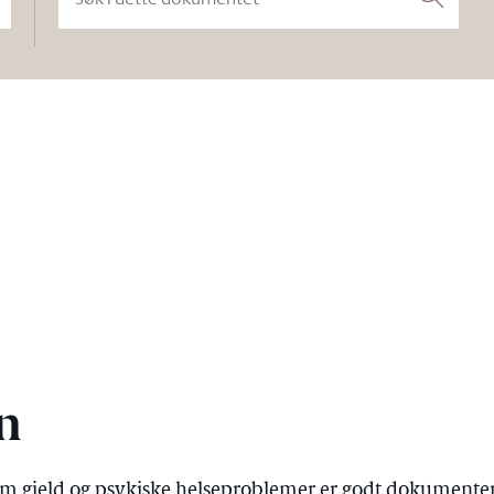
Søk
n
gjeld og psykiske helseproblemer er godt dokumentert