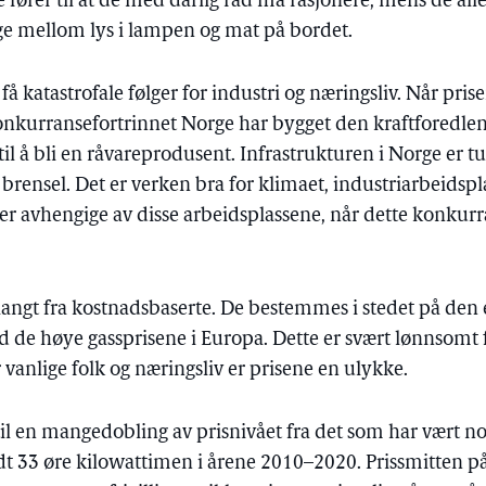
ører til at de med dårlig råd må rasjonere, mens de alle
lge mellom lys i lampen og mat på bordet.
å katastrofale følger for industri og næringsliv. Når prise
konkurransefortrinnet Norge har bygget den kraftforedlen
il å bli en råvareprodusent. Infrastrukturen i Norge er tuf
lt brensel. Det er verken bra for klimaet, industriarbeidspl
 avhengige av disse arbeidsplassene, når dette konkurra
langt fra kostnadsbaserte. De bestemmes i stedet på den
ed de høye gassprisene i Europa. Dette er svært lønnsomt 
 vanlige folk og næringsliv er prisene en ulykke.
 til en mangedobling av prisnivået fra det som har vært 
ndt 33 øre kilowattimen i årene 2010–2020. Prissmitten p