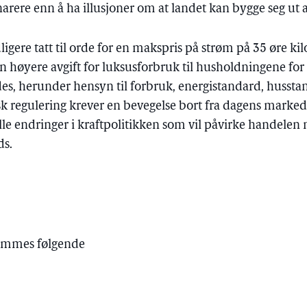
arere enn å ha illusjoner om at landet kan bygge seg ut a
idligere tatt til orde for en makspris på strøm på 35 øre k
n høyere avgift for luksusforbruk til husholdningene for 
es, herunder hensyn til forbruk, energistandard, husstan
tisk regulering krever en bevegelse bort fra dagens marked
le endringer i kraftpolitikken som vil påvirke handelen
ds.
emmes følgende