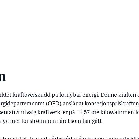
n
tet kraftoverskudd på fornybar energi. Denne kraften er i
ergidepartementet (OED) anslår at konsesjonspriskraften
sentativt utvalg kraftverk, er på 11,57 øre kilowattimen f
mye mer for strømmen i året som har gått.