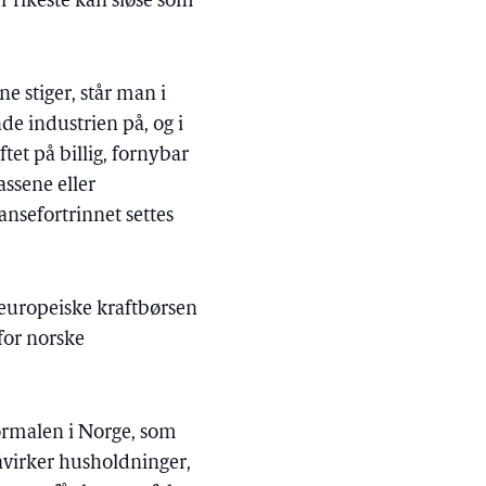
r rikeste kan sløse som
ne stiger, står man i
de industrien på, og i
tet på billig, fornybar
assene eller
nsefortrinnet settes
 europeiske kraftbørsen
for norske
normalen i Norge, som
åvirker husholdninger,