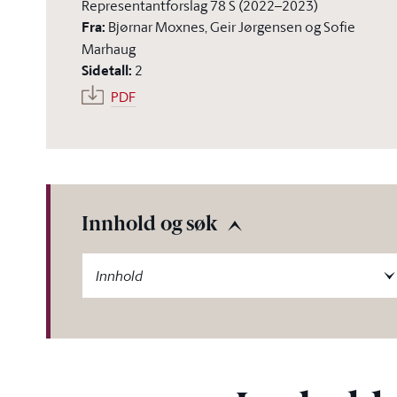
Representantforslag 78 S (2022–2023)
Fra
:
Bjørnar Moxnes, Geir Jørgensen og Sofie
Marhaug
Sidetall
:
2
PDF
Innhold og søk
-label
Innhold