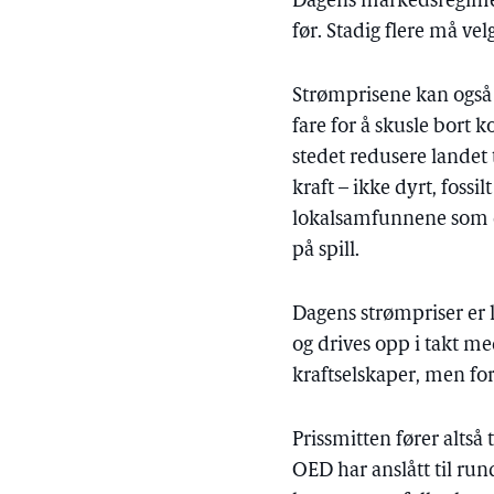
Dagens markedsregime f
før. Stadig flere må ve
Strømprisene kan også f
fare for å skusle bort 
stedet redusere landet t
kraft – ikke dyrt, fossi
lokalsamfunnene som er
på spill.
Dagens strømpriser er 
og drives opp i takt m
kraftselskaper, men for
Prissmitten fører altså
OED har anslått til ru