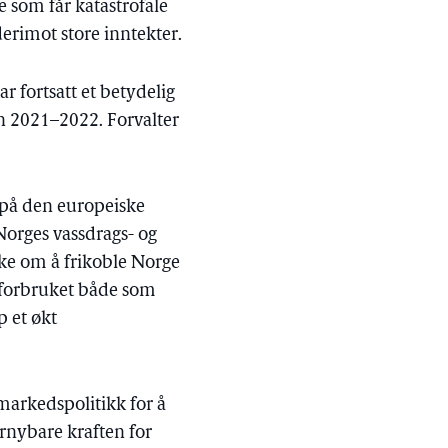
 som får katastrofale
erimot store inntekter.
r fortsatt et betydelig
ren 2021–2022. Forvalter
 på den europeiske
 Norges vassdrags- og
akke om å frikoble Norge
e forbruket både som
p et økt
markedspolitikk for å
ornybare kraften for