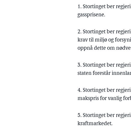
1. Stortinget ber regje
gassprisene.
2. Stortinget ber regje
krav til miljø og forsy
oppnå dette om nødve
3. Stortinget ber regje
staten forestår innenl
4. Stortinget ber regje
makspris for vanlig fo
5. Stortinget ber regj
kraftmarkedet.