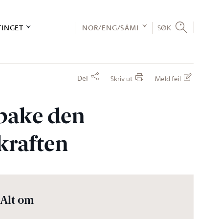
TINGET
NOR/ENG/SÁMI
SØK
Del
Skriv ut
Meld feil
lbake den
kraften
Alt om