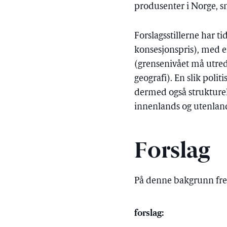
produsenter i Norge, sn
Forslagsstillerne har t
konsesjonspris), med e
(grensenivået må utred
geografi). En slik poli
dermed også strukturel
innenlands og utenlan
Forslag
På denne bakgrunn fr
forslag: