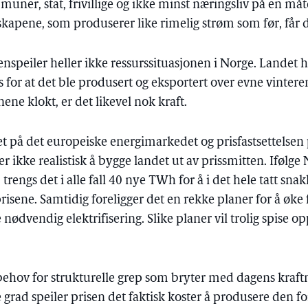
er, stat, frivillige og ikke minst næringsliv på en måte
skapene, som produserer like rimelig strøm som før, får d
speiler heller ikke ressurssituasjonen i Norge. Landet ha
ss for at det ble produsert og eksportert over evne vinte
ne klokt, er det likevel nok kraft.
et på det europeiske energimarkedet og prisfastsettelsen
er ikke realistisk å bygge landet ut av prissmitten. Ifølge
trengs det i alle fall 40 nye TWh for å i det hele tatt sn
prisene. Samtidig foreligger det en rekke planer for å øk
nødvendig elektrifisering. Slike planer vil trolig spise op
ehov for strukturelle grep som bryter med dagens kraft
re grad speiler prisen det faktisk koster å produsere den f