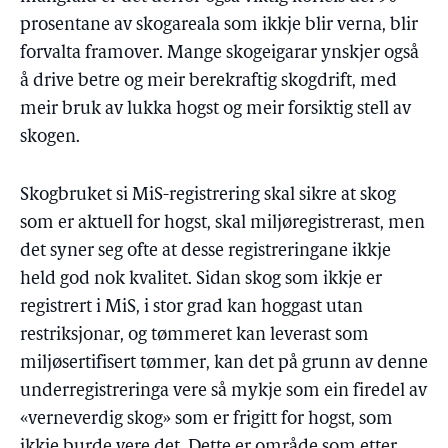
prosentane av skogareala som ikkje blir verna, blir
forvalta framover. Mange skogeigarar ynskjer også
å drive betre og meir berekraftig skogdrift, med
meir bruk av lukka hogst og meir forsiktig stell av
skogen.
Skogbruket si MiS-registrering skal sikre at skog
som er aktuell for hogst, skal miljøregistrerast, men
det syner seg ofte at desse registreringane ikkje
held god nok kvalitet. Sidan skog som ikkje er
registrert i MiS, i stor grad kan hoggast utan
restriksjonar, og tømmeret kan leverast som
miljøsertifisert tømmer, kan det på grunn av denne
underregistreringa vere så mykje som ein firedel av
«verneverdig skog» som er frigitt for hogst, som
ikkje burde vere det. Dette er område som etter