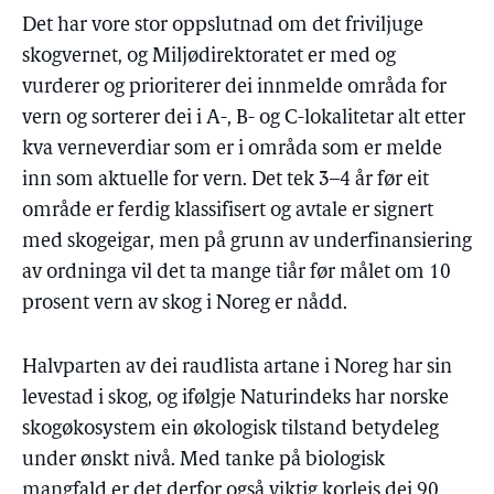
Det har vore stor oppslutnad om det friviljuge
skogvernet, og Miljødirektoratet er med og
vurderer og prioriterer dei innmelde områda for
vern og sorterer dei i A-, B- og C-lokalitetar alt etter
kva verneverdiar som er i områda som er melde
inn som aktuelle for vern. Det tek 3–4 år før eit
område er ferdig klassifisert og avtale er signert
med skogeigar, men på grunn av underfinansiering
av ordninga vil det ta mange tiår før målet om 10
prosent vern av skog i Noreg er nådd.
Halvparten av dei raudlista artane i Noreg har sin
levestad i skog, og ifølgje Naturindeks har norske
skogøkosystem ein økologisk tilstand betydeleg
under ønskt nivå. Med tanke på biologisk
mangfald er det derfor også viktig korleis dei 90