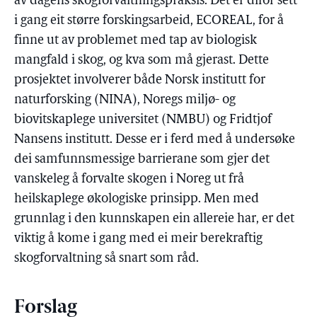
av dagens skogforvaltningspraksis. Det er difor sett
i gang eit større forskingsarbeid, ECOREAL, for å
finne ut av problemet med tap av biologisk
mangfald i skog, og kva som må gjerast. Dette
prosjektet involverer både Norsk institutt for
naturforsking (NINA), Noregs miljø- og
biovitskaplege universitet (NMBU) og Fridtjof
Nansens institutt. Desse er i ferd med å undersøke
dei samfunnsmessige barrierane som gjer det
vanskeleg å forvalte skogen i Noreg ut frå
heilskaplege økologiske prinsipp. Men med
grunnlag i den kunnskapen ein allereie har, er det
viktig å kome i gang med ei meir berekraftig
skogforvaltning så snart som råd.
Forslag