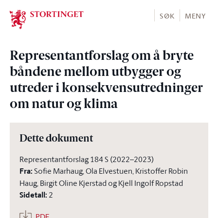
Stortinget.no
SØK
MENY
Representantforslag om å bryte
båndene mellom utbygger og
utreder i konsekvensutredninger
om natur og klima
Dette dokument
Representantforslag 184 S (2022–2023)
Fra
:
Sofie Marhaug, Ola Elvestuen, Kristoffer Robin
Haug, Birgit Oline Kjerstad og Kjell Ingolf Ropstad
Sidetall
:
2
PDF