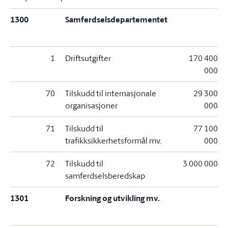
1300
Samferdselsdepartementet
1
Driftsutgifter
170 400
000
70
Tilskudd til internasjonale
29 300
organisasjoner
000
71
Tilskudd til
77 100
trafikksikkerhetsformål mv.
000
72
Tilskudd til
3 000 000
samferdselsberedskap
1301
Forskning og utvikling mv.