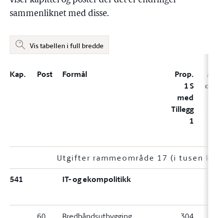
viser kapittel og poster der det er endringer
sammenliknet med disse.
Vis tabellen i full bredde
Kap.
Post
Formål
Prop.
A, 
1 S
og 
med
Tillegg
1
Utgifter rammeområde 17 (i tusen kr
541
IT- og ekompolitikk
60
Bredbåndsutbygging
304
3