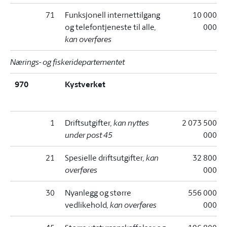
71
Funksjonell internettilgang
10 000
og telefontjeneste til alle
,
000
kan overføres
Nærings- og fiskeridepartementet
970
Kystverket
1
Driftsutgifter
, kan nyttes
2 073 500
under post 45
000
21
Spesielle driftsutgifter
, kan
32 800
overføres
000
30
Nyanlegg og større
556 000
vedlikehold
, kan overføres
000