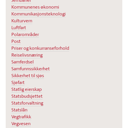
Jernbaner
Kommunenes økonomi
Kommunikasjonsteknologi
Kulturvern
Luftfart
Polarområder
Post
Priser og konkurranseforhold
Reiselivsnæring
Samferdsel
Samfunnssikkerhet
Sikkerhet til sjøs
Sjøfart
Statlig eierskap
Statsbudsjettet
Statsforvaltning
Statslån
Vegtrafikk
Vegvesen