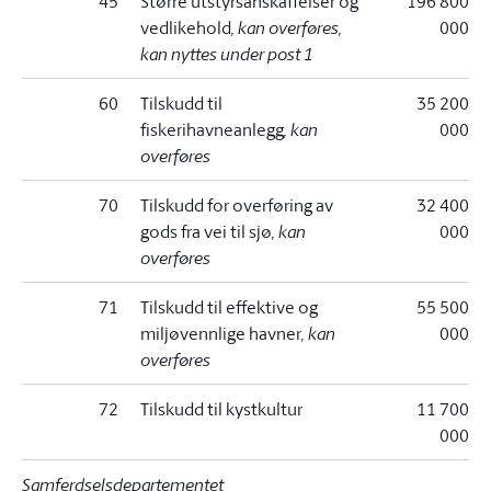
45
Større utstyrsanskaffelser og
196 800
vedlikehold
, kan overføres,
000
kan nyttes under post 1
60
Tilskudd til
35 200
fiskerihavneanlegg
, kan
000
overføres
70
Tilskudd for overføring av
32 400
gods fra vei til sjø
, kan
000
overføres
71
Tilskudd til effektive og
55 500
miljøvennlige havner
, kan
000
overføres
72
Tilskudd til kystkultur
11 700
000
Samferdselsdepartementet