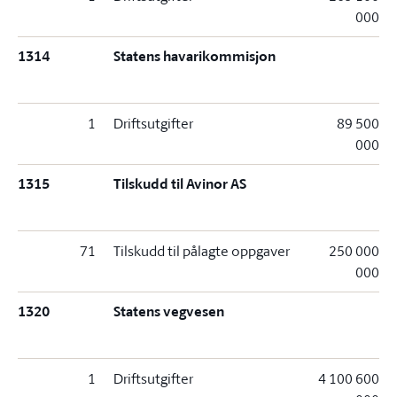
000
1314
Statens havarikommisjon
1
Driftsutgifter
89 500
000
1315
Tilskudd til Avinor AS
71
Tilskudd til pålagte oppgaver
250 000
000
1320
Statens vegvesen
1
Driftsutgifter
4 100 600