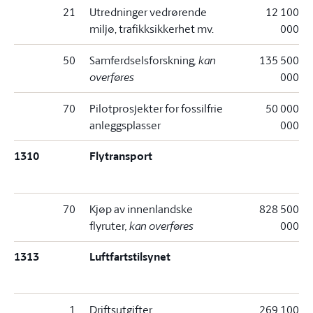
21
Utredninger vedrørende
12 100
miljø, trafikksikkerhet mv.
000
50
Samferdselsforskning
, kan
135 500
overføres
000
70
Pilotprosjekter for fossilfrie
50 000
anleggsplasser
000
1310
Flytransport
70
Kjøp av innenlandske
828 500
flyruter
, kan overføres
000
1313
Luftfartstilsynet
1
Driftsutgifter
269 100