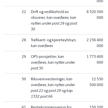
000
22
Drift og vedlikehold av
8 320 500
riksveier
, kan overføres, kan
000
nyttes under post 29 og post
30
28
Trafikant- og kjøretøytilsyn
,
2 236 400
kan overføres
000
29
OPS-prosjekter
, kan
1 773 400
overføres, kan nyttes under
000
post 30
30
Riksveiinvesteringer
, kan
12 530
overføres, kan nyttes under
500 000
post 22 og post 29 og kap.
1332 post 66
61
Rentekompensasjon for
150 200