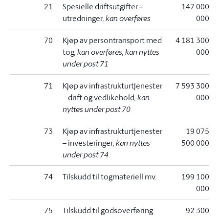
21
Spesielle driftsutgifter –
147 000
utredninger
, kan overføres
000
70
Kjøp av persontransport med
4 181 300
tog
, kan overføres, kan nyttes
000
under post 71
71
Kjøp av infrastrukturtjenester
7 593 300
– drift og vedlikehold
, kan
000
nyttes under post 70
73
Kjøp av infrastrukturtjenester
19 075
– investeringer
, kan nyttes
500 000
under post 74
74
Tilskudd til togmateriell mv.
199 100
000
75
Tilskudd til godsoverføring
92 300