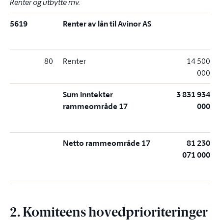
Renter og utbytte mv.
5619
Renter av lån til Avinor AS
80
Renter
14 500
000
Sum inntekter
3 831 934
rammeområde 17
000
Netto rammeområde 17
81 230
071 000
2. Komiteens hovedprioriteringer