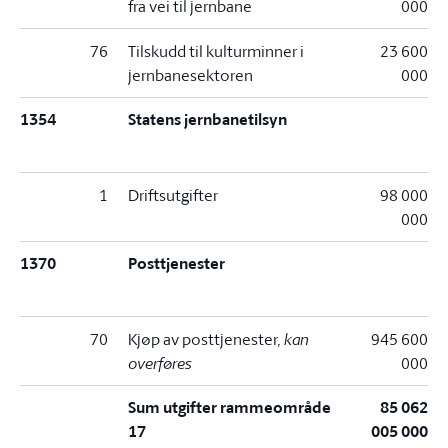
fra vei til jernbane
000
76
Tilskudd til kulturminner i
23 600
jernbanesektoren
000
1354
Statens jernbanetilsyn
1
Driftsutgifter
98 000
000
1370
Posttjenester
70
Kjøp av posttjenester
, kan
945 600
overføres
000
Sum utgifter rammeområde
85 062
17
005 000