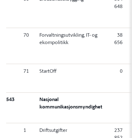
648
6
(
70
Forvaltningsutvikling, IT- og
38
ekompolitikk
656
6
(
71
StartOff
0
0 (
543
Nasjonal
kommunikasjonsmyndighet
1
Driftsutgifter
237
2
852
4