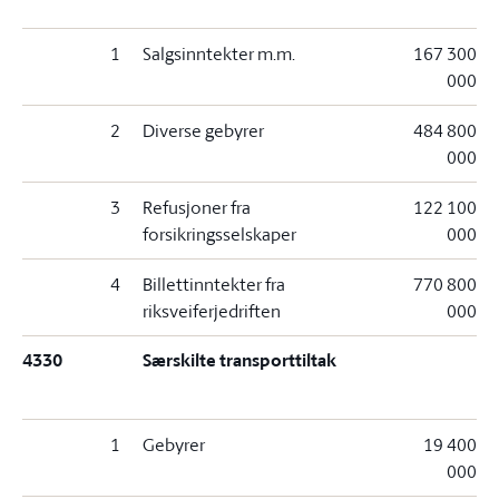
1
Salgsinntekter m.m.
167 300
000
2
Diverse gebyrer
484 800
000
3
Refusjoner fra
122 100
forsikringsselskaper
000
4
Billettinntekter fra
770 800
riksveiferjedriften
000
4330
Særskilte transporttiltak
1
Gebyrer
19 400
000