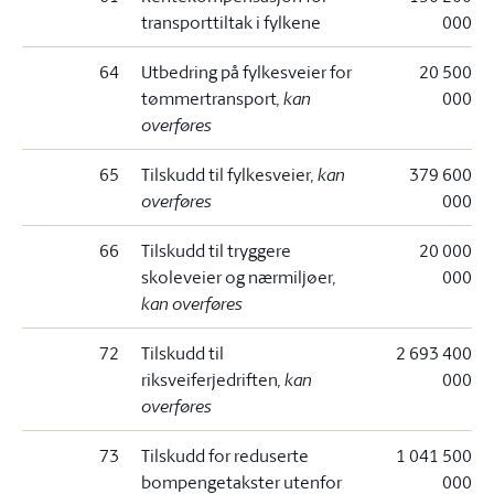
transporttiltak i fylkene
000
64
Utbedring på fylkesveier for
20 500
tømmertransport
, kan
000
overføres
65
Tilskudd til fylkesveier
, kan
379 600
overføres
000
66
Tilskudd til tryggere
20 000
skoleveier og nærmiljøer
,
000
kan overføres
72
Tilskudd til
2 693 400
riksveiferjedriften
, kan
000
overføres
73
Tilskudd for reduserte
1 041 500
bompengetakster utenfor
000