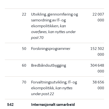
22
Utvikling, gjennomføring og
22 007
samordning av IT- og
000
ekompolitikken
, kan
overføres, kan nyttes under
post 70
50
Forskningsprogrammer
152 302
000
60
Bredbåndsutbygging
304 648
000
70
Forvaltningsutvikling, IT- og
38 656
ekompolitikk
, kan nyttes
000
under post 22
542
Internasjonalt samarbeid