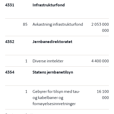
4331
Infrastrukturfond
85
Avkastning infrastrukturfond
2 053 000
000
4352
Jernbanedirektoratet
1
Diverse inntekter
4 400 000
4354
Statens jernbanetilsyn
1
Gebyrer for tilsyn med tau-
16 100
og kabelbaner og
000
fornøyelsesinnretninger