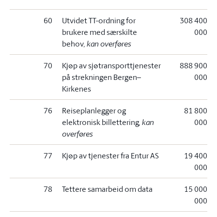
60
Utvidet TT-ordning for
308 400
brukere med særskilte
000
behov
, kan overføres
70
Kjøp av sjøtransporttjenester
888 900
på strekningen Bergen–
000
Kirkenes
76
Reiseplanlegger og
81 800
elektronisk billettering
, kan
000
overføres
77
Kjøp av tjenester fra Entur AS
19 400
000
78
Tettere samarbeid om data
15 000
000