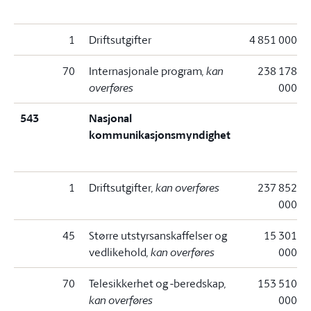
1
Driftsutgifter
4 851 000
70
Internasjonale program
, kan
238 178
overføres
000
543
Nasjonal
kommunikasjonsmyndighet
1
Driftsutgifter
, kan overføres
237 852
000
45
Større utstyrsanskaffelser og
15 301
vedlikehold
, kan overføres
000
70
Telesikkerhet og -beredskap
,
153 510
kan overføres
000