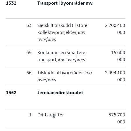
1332
Transport i byområder mv.
63
Særskilt tilskudd til store
2 200 400
kollektivprosjekter
, kan
000
overføres
65
Konkurransen Smartere
15 600
transport
, kan overføres
000
66
Tilskudd til byområder
, kan
2 994 100
overføres
000
1352
Jernbanedirektoratet
1
Driftsutgifter
375 700
000