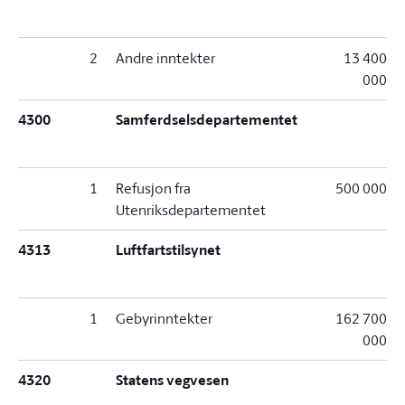
2
Andre inntekter
13 400
000
4300
Samferdselsdepartementet
1
Refusjon fra
500 000
Utenriksdepartementet
4313
Luftfartstilsynet
1
Gebyrinntekter
162 700
000
4320
Statens vegvesen