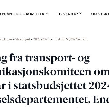
ENTANTER OG KOMITEER
HVA SKJER?
OM STOR
Innst. 88 S (2024-2025)
stillinger
Stortinget
2024-2025
ng fra transport- og
kasjonskomiteen o
r i statsbudsjettet 20
elsdepartementet, End