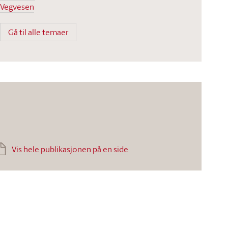
Vegvesen
Gå til alle temaer
Vis hele publikasjonen på en side