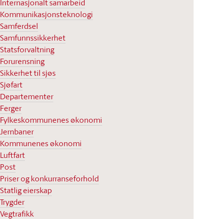
Internasjonalt samarbeid
Kommunikasjonsteknologi
Samferdsel
Samfunnssikkerhet
Statsforvaltning
Forurensning
Sikkerhet til sjøs
Sjøfart
Departementer
Ferger
Fylkeskommunenes økonomi
Jernbaner
Kommunenes økonomi
Luftfart
Post
Priser og konkurranseforhold
Statlig eierskap
Trygder
Vegtrafikk