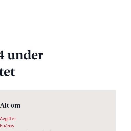
24 under
tet
Alt om
Avgifter
Eu/eøs