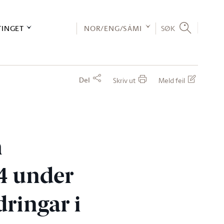
TINGET
NOR/ENG/SÁMI
SØK
Del
Skriv ut
Meld feil
m
24 under
ringar i