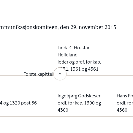
 kommunikasjonskomiteen, den 29. november 2013
Linda C. Hofstad
Helleland
leder og ordf. for kap.
1331, 1361 og 4361
Første kapittel
Ingebjørg Godskesen
Hans Fr
314 og 1320 post 36
ordf. for kap. 1300 og
ordf. fo
4300
4360