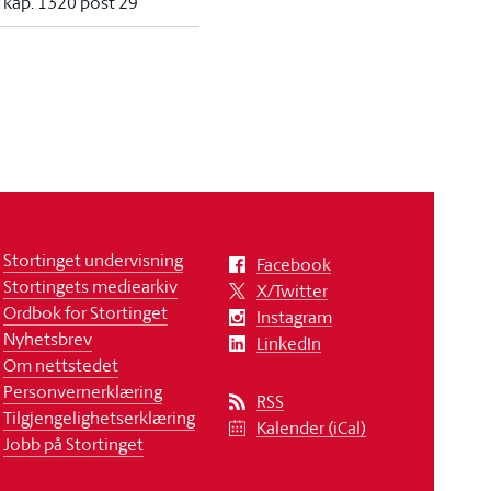
r kap. 1320 post 29
Stortinget undervisning
Facebook
Stortingets mediearkiv
X/Twitter
Ordbok for Stortinget
Instagram
Nyhetsbrev
LinkedIn
Om nettstedet
Personvernerklæring
RSS
Tilgjengelighetserklæring
Kalender (iCal)
Jobb på Stortinget