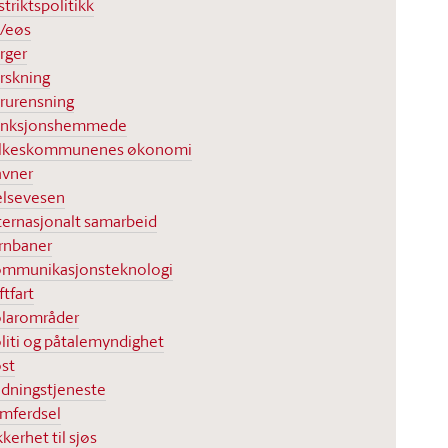
striktspolitikk
/eøs
rger
rskning
rurensning
unksjonshemmede
ylkeskommunenes økonomi
vner
lsevesen
ternasjonalt samarbeid
rnbaner
mmunikasjonsteknologi
ftfart
larområder
liti og påtalemyndighet
st
dningstjeneste
mferdsel
kkerhet til sjøs