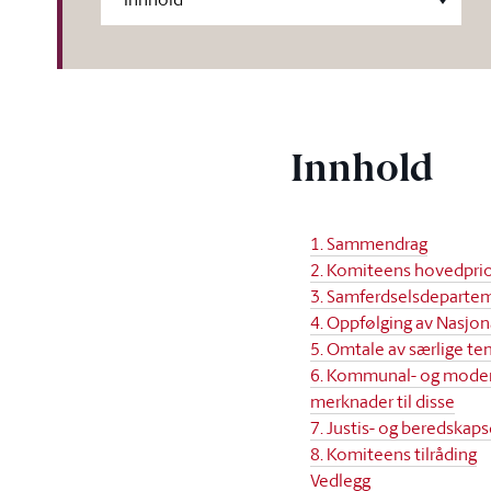
Innhold
1. Sammendrag
2. Komiteens hovedpri
3. Samferdselsdeparteme
4. Oppfølging av Nasjo
5. Omtale av særlige t
6. Kommunal- og moderni
merknader til disse
7. Justis- og beredskap
8. Komiteens tilråding
Vedlegg