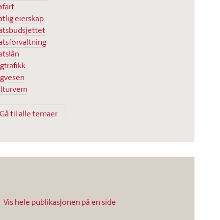
øfart
atlig eierskap
atsbudsjettet
atsforvaltning
atslån
gtrafikk
gvesen
lturvern
Gå til alle temaer
Vis hele publikasjonen på en side