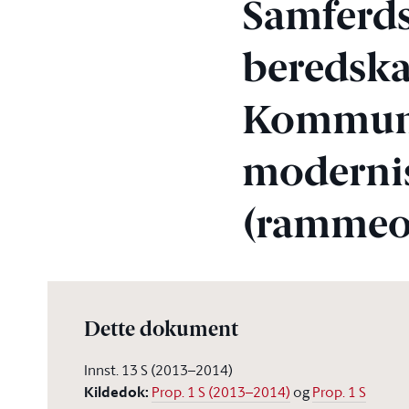
Samferds
beredska
Kommuna
moderni
(rammeo
Dette dokument
Innst. 13 S (2013–2014)
Kildedok
:
Prop. 1 S (2013–2014)
og
Prop. 1 S