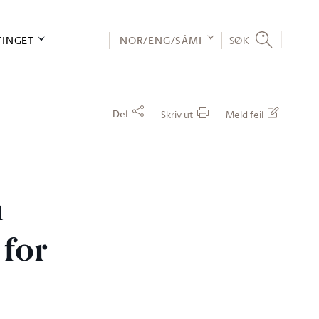
TINGET
NOR/ENG/SÁMI
SØK
Del
Skriv ut
Meld feil
m
 for