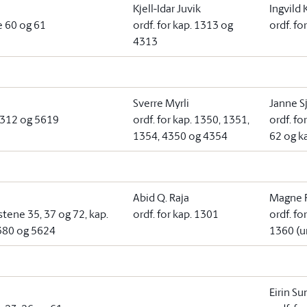
Kjell-Idar Juvik
Ingvild 
e 60 og 61
ordf. for kap. 1313 og
ordf. fo
4313
Sverre Myrli
Janne S
 4312 og 5619
ordf. for kap. 1350, 1351,
ordf. f
1354, 4350 og 4354
62 og k
Abid Q. Raja
Magne 
stene 35, 37 og 72, kap.
ordf. for kap. 1301
ordf. fo
4380 og 5624
1360 (u
Eirin Su