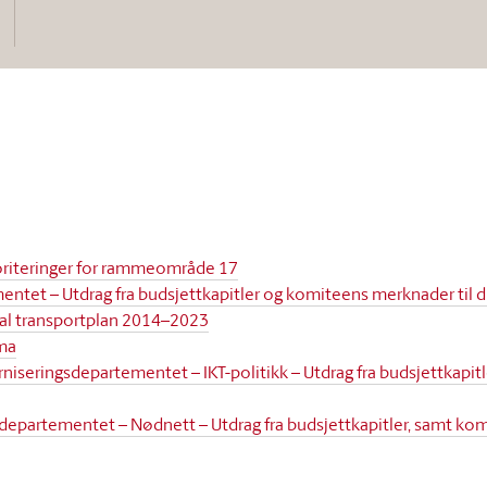
oriteringer for rammeområde 17
ntet – Utdrag fra budsjettkapitler og komiteens merknader til d
nal transportplan 2014–2023
ema
seringsdepartementet – IKT-politikk – Utdrag fra budsjettkapit
sdepartementet – Nødnett – Utdrag fra budsjettkapitler, samt kom