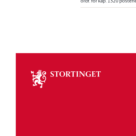
ordf. for kap. 1320 posten
Om
stortinget