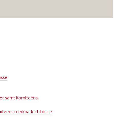
isse
ler, samt komiteens
iteens merknader til disse