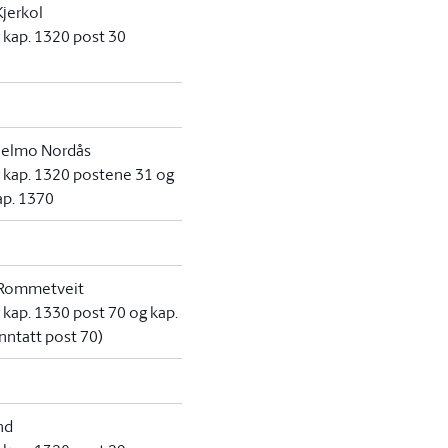
Kjerkol
r kap. 1320 post 30
jelmo Nordås
or kap. 1320 postene 31 og
ap. 1370
Rommetveit
r kap. 1330 post 70 og kap.
nntatt post 70)
nd