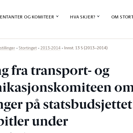
ENTANTER OG KOMITEER
HVA SKJER?
OM STOR
Innst. 13 S (2013–2014)
stillinger
Stortinget
2013-2014
ng fra transport- og
kasjonskomiteen o
ger på statsbudsjettet
pitler under