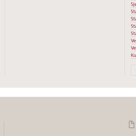
Sj
St
St
St
St
Ve
Ve
Ku