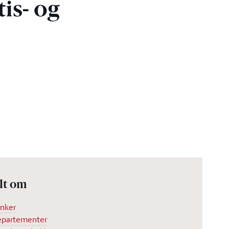
is- og
lt om
nker
partementer