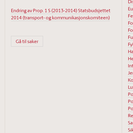
Di
Eu
Endring av Prop. 1 S (2013-2014) Statsbudsjettet
Fe
2014 (transport- og kommunikasjonskomiteen)
Fo
Fo
F
Gå til saker
F
Ha
He
In
Je
Ko
Lu
Po
Po
Po
Re
Sa
Si