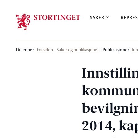
Stortinget.no
SAKER
REPRES
Du er her
:
Publikasjoner:
Forsiden
Saker og publikasjoner
Inn
Innstilli
kommuni
bevilgnin
2014, ka