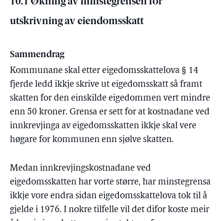
10.1 Økning av minstegrensen for
utskrivning av eiendomsskatt
Sammendrag
Kommunane skal etter eigedomsskattelova § 14
fjerde ledd ikkje skrive ut eigedomsskatt så framt
skatten for den einskilde eigedommen vert mindre
enn 50 kroner. Grensa er sett for at kostnadane ved
innkrevjinga av eigedomsskatten ikkje skal vere
høgare for kommunen enn sjølve skatten.
Medan innkrevjingskostnadane ved
eigedomsskatten har vorte større, har minstegrensa
ikkje vore endra sidan eigedomsskattelova tok til å
gjelde i 1976. I nokre tilfelle vil det difor koste meir