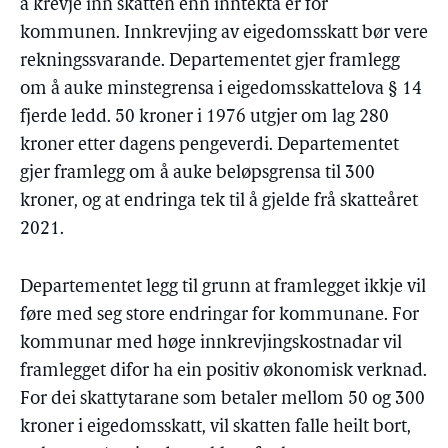
å krevje inn skatten enn inntekta er for
kommunen. Innkrevjing av eigedomsskatt bør vere
rekningssvarande. Departementet gjer framlegg
om å auke minstegrensa i eigedomsskattelova § 14
fjerde ledd. 50 kroner i 1976 utgjer om lag 280
kroner etter dagens pengeverdi. Departementet
gjer framlegg om å auke beløpsgrensa til 300
kroner, og at endringa tek til å gjelde frå skatteåret
2021.
Departementet legg til grunn at framlegget ikkje vil
føre med seg store endringar for kommunane. For
kommunar med høge innkrevjingskostnadar vil
framlegget difor ha ein positiv økonomisk verknad.
For dei skattytarane som betaler mellom 50 og 300
kroner i eigedomsskatt, vil skatten falle heilt bort,