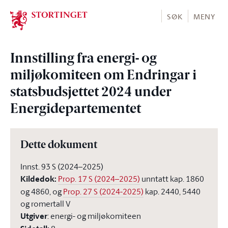
Stortinget.no
SØK
MENY
Innstilling fra energi- og
miljøkomiteen om Endringar i
statsbudsjettet 2024 under
Energidepartementet
Dette dokument
Innst. 93 S (2024–2025)
Kildedok
:
Prop. 17 S (2024–2025)
unntatt kap. 1860
og 4860, og
Prop. 27 S (2024-2025)
kap. 2440, 5440
og romertall V
Utgiver
:
energi- og miljøkomiteen