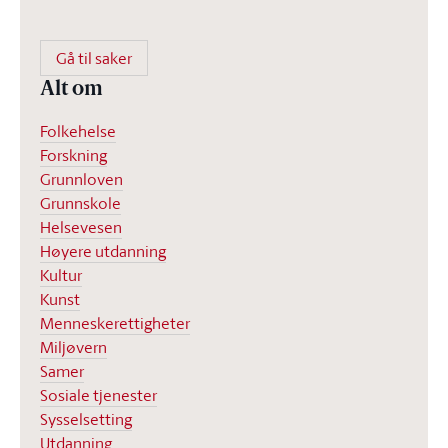
Gå til saker
Alt om
Folkehelse
Forskning
Grunnloven
Grunnskole
Helsevesen
Høyere utdanning
Kultur
Kunst
Menneskerettigheter
Miljøvern
Samer
Sosiale tjenester
Sysselsetting
Utdanning