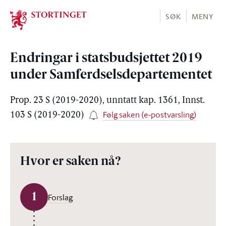
Stortinget.no
SØK
MENY
Endringar i statsbudsjettet 2019
under Samferdselsdepartementet
Prop. 23 S (2019-2020), unntatt kap. 1361, Innst.
Følg saken (e-postvarsling)
103 S (2019-2020)
Hvor er saken nå?
1
Forslag