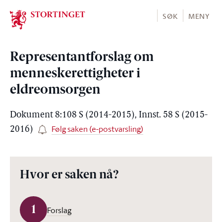
Stortinget.no
SØK
MENY
Representantforslag om
menneskerettigheter i
eldreomsorgen
Dokument 8:108 S (2014-2015), Innst. 58 S (2015-
Følg saken (e-postvarsling)
2016)
Hvor er saken nå?
1
Forslag