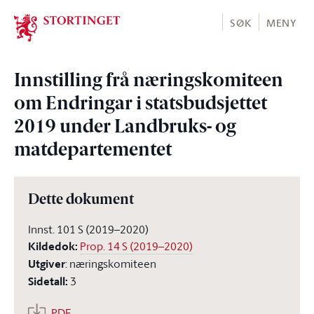
Stortinget.no
SØK
MENY
Innstilling frå næringskomiteen
om Endringar i statsbudsjettet
2019 under Landbruks- og
matdepartementet
Dette dokument
Innst. 101 S (2019–2020)
Kildedok
:
Prop. 14 S (2019–2020)
Utgiver
:
næringskomiteen
Sidetall
:
3
PDF