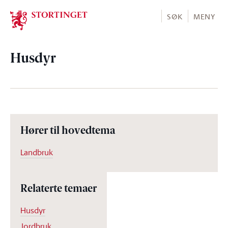
Stortinget.no
SØK
MENY
Husdyr
Hører til hovedtema
Landbruk
Relaterte temaer
Husdyr
Jordbruk