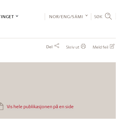
TINGET
NOR/ENG/SÁMI
SØK
Del
Skriv ut
Meld feil
Vis hele publikasjonen på en side