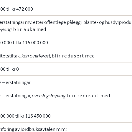
000 til kr 472 000
l erstatningar mv. etter offentlege pålegg i plante- og husdyrprodu
øyving
,
blir auka
med
10 000 til kr 115 000 000
tetstiltak,
kan overførast
,
blir redusert
med
00 til kr 0
 – erstatningar:
 – erstatningar,
overslagsløyving
,
blir redusert
med
000 000 til kr 116 450 000
mføring av jordbruksavtalen m.m.: