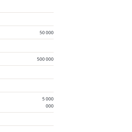
50 000
500 000
5 000
000