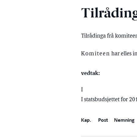
Tilrådin
Tilrådinga frå komitee
Komiteen
har elles i
vedtak:
I
I statsbudsjettet for 20
Kap.
Post
Nemning