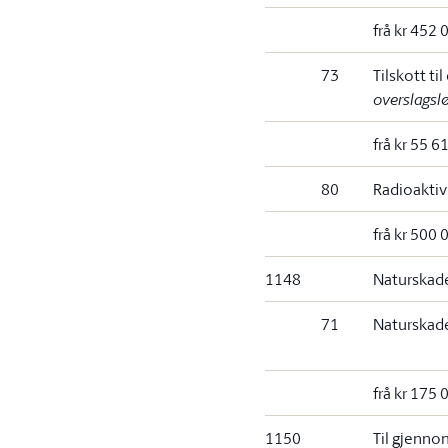
frå kr 452 
73
Tilskott ti
overslagsl
frå kr 55 6
80
Radioaktivi
frå kr 500 0
1148
Naturskade
71
Naturskade
frå kr 175 
1150
Til gjenno