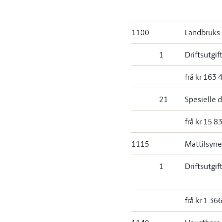
1100
Landbruks
1
Driftsutgif
frå kr 163 
21
Spesielle d
frå kr 15 8
1115
Mattilsyne
1
Driftsutgif
frå kr 1 36