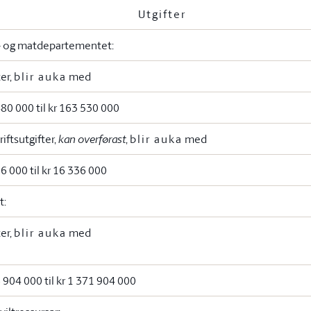
Utgifter
- og matdepartementet:
ter,
blir auka
med
480 000 til kr 163 530 000
riftsutgifter,
kan overførast
,
blir auka
med
36 000 til kr 16 336 000
t:
ter,
blir auka
med
6 904 000 til kr 1 371 904 000