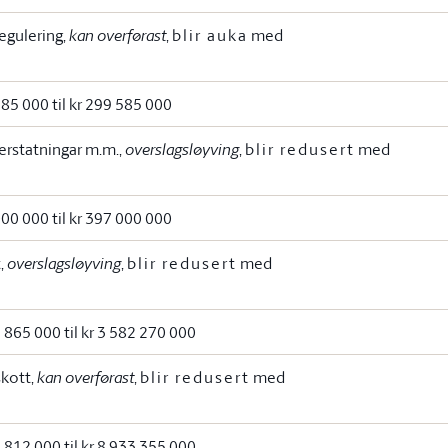
egulering,
kan overførast
,
blir auka
med
285 000 til kr 299 585 000
l erstatningar m.m.,
overslagsløyving
,
blir redusert
med
000 000 til kr 397 000 000
t,
overslagsløyving
,
blir redusert
med
5 865 000 til kr 3 582 270 000
skott,
kan overførast
,
blir redusert
med
7 812 000 til kr 8 933 355 000