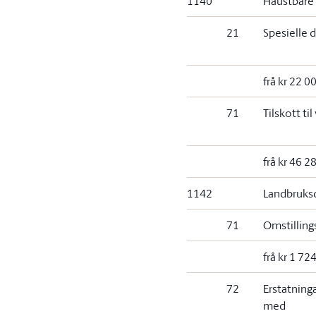
1140
Haustbare v
21
Spesielle d
frå kr 22 0
71
Tilskott til
frå kr 46 2
1142
Landbruksd
71
Omstillings
frå kr 1 72
72
Erstatninga
med