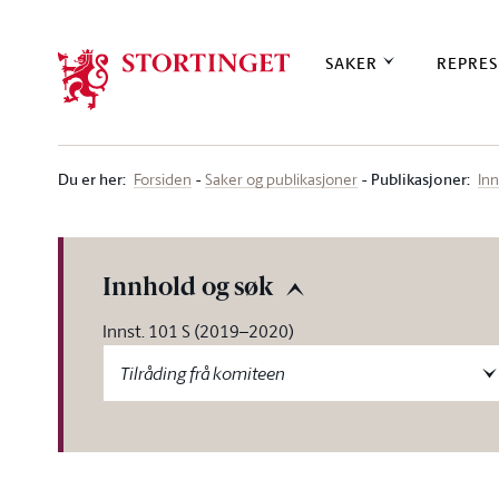
Stortinget.no
SAKER
REPRES
Du er her
:
Publikasjoner:
Forsiden
Saker og publikasjoner
Inn
Innhold og søk
Innst. 101 S (2019–2020)
Tilråding frå komiteen