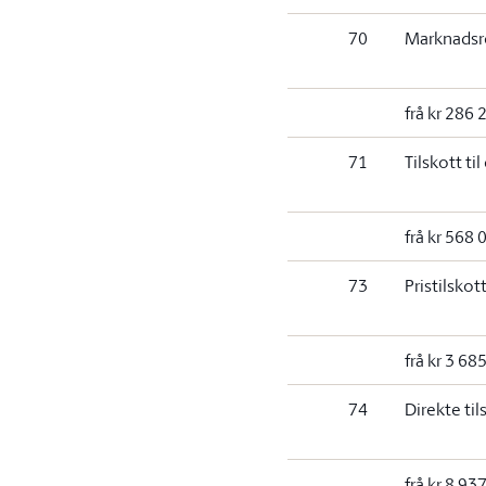
70
Marknadsr
frå kr 286 
71
Tilskott ti
frå kr 568 
73
Pristilskot
frå kr 3 68
74
Direkte til
frå kr 8 93