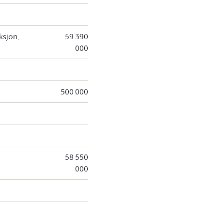
ksjon,
59 390
000
500 000
58 550
000