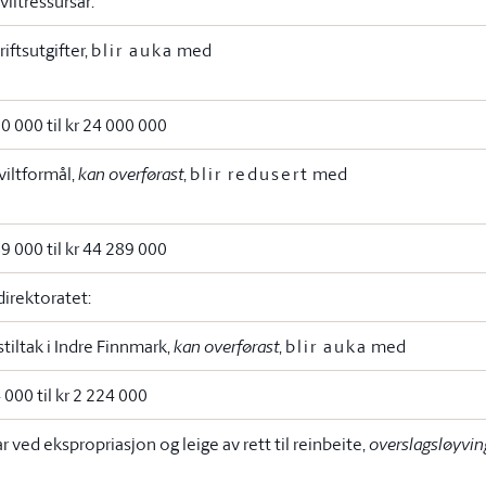
iltressursar:
riftsutgifter,
blir auka
med
00 000 til kr 24 000 000
 viltformål,
kan overførast
,
blir redusert
med
89 000 til kr 44 289 000
irektoratet:
tiltak i Indre Finnmark,
kan overførast
,
blir auka
med
4 000 til kr 2 224 000
r ved ekspropriasjon og leige av rett til reinbeite,
overslagsløyvin