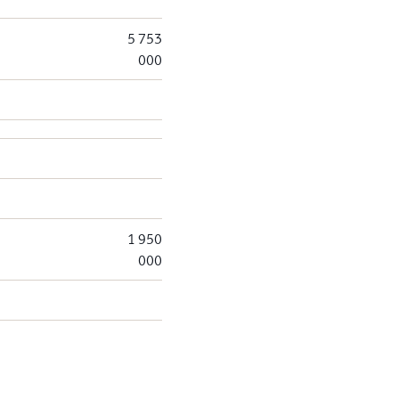
5 753
000
1 950
000