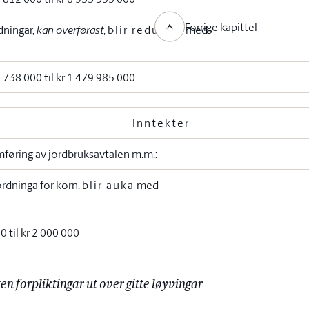
Forrige kapittel
dningar,
kan overførast
,
blir redusert
med
5 738 000 til kr 1 479 985 000
Inntekter
mføring av jordbruksavtalen m.m.:
dninga for korn,
blir auka
med
00 til kr 2 000 000
ten forpliktingar ut over gitte løyvingar