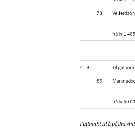
78
Velferdsor
frå kr 1 48
4150
Til gjenno
85
Marknadsor
frå kr 50 0
Fullmakt til å pådra sta