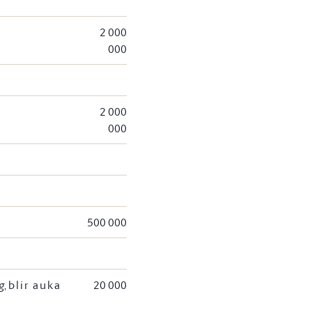
2 000
000
2 000
000
500 000
g
,
blir auka
20 000