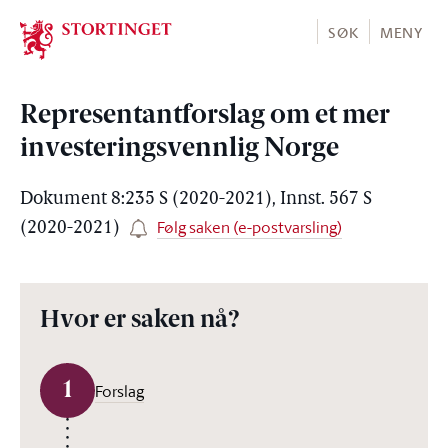
Stortinget.no
SØK
MENY
Representantforslag om et mer
investeringsvennlig Norge
Dokument 8:235 S (2020-2021), Innst. 567 S
Følg saken (e-postvarsling)
(2020-2021)
Hvor er saken nå?
1
Forslag