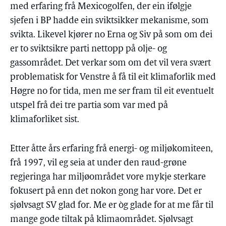
med erfaring frå Mexicogolfen, der ein ifølgje
sjefen i BP hadde ein sviktsikker mekanisme, som
svikta. Likevel kjører no Erna og Siv på som om dei
er to sviktsikre parti nettopp på olje- og
gassområdet. Det verkar som om det vil vera svært
problematisk for Venstre å få til eit klimaforlik med
Høgre no for tida, men me ser fram til eit eventuelt
utspel frå dei tre partia som var med på
klimaforliket sist.
Etter åtte års erfaring frå energi- og miljøkomiteen,
frå 1997, vil eg seia at under den raud-grøne
regjeringa har miljøområdet vore mykje sterkare
fokusert på enn det nokon gong har vore. Det er
sjølvsagt SV glad for. Me er òg glade for at me får til
mange gode tiltak på klimaområdet. Sjølvsagt