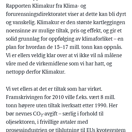
Rapporten Klimakur fra Klima- og
forurensningsdirektoratet viser at dette kan bli dyrt
og vanskelig. Klimakur er den største kartleggingen
noensinne av mulige tiltak, pris og effekt, og gir et
solid grunnlag for oppfølging av klimaforliket – en
plan for hvordan de 15–17 mill. tonn kan oppnås.
Vi er ellers veldig klar over at vi ikke vil nå målene
våre med de virkemidlene som vi har hatt, og
nettopp derfor Klimakur.
Vi vet ellers at det er tiltak som har virket.
Framskrivingen for 2010 ville f.eks. vært 8 mill.
tonn høyere uten tiltak iverksatt etter 1990. Her
bør nevnes CO
-avgift – særlig i forhold til
2
oljesektoren, i frivillige avtaler med
prosessindustrien og tilslutning til EUs kvotesystem