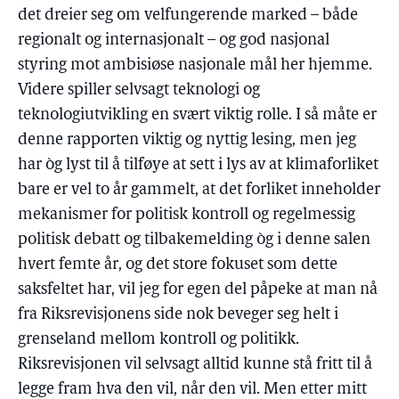
det dreier seg om velfungerende marked – både
regionalt og internasjonalt – og god nasjonal
styring mot ambisiøse nasjonale mål her hjemme.
Videre spiller selvsagt teknologi og
teknologiutvikling en svært viktig rolle. I så måte er
denne rapporten viktig og nyttig lesing, men jeg
har òg lyst til å tilføye at sett i lys av at klimaforliket
bare er vel to år gammelt, at det forliket inneholder
mekanismer for politisk kontroll og regelmessig
politisk debatt og tilbakemelding òg i denne salen
hvert femte år, og det store fokuset som dette
saksfeltet har, vil jeg for egen del påpeke at man nå
fra Riksrevisjonens side nok beveger seg helt i
grenseland mellom kontroll og politikk.
Riksrevisjonen vil selvsagt alltid kunne stå fritt til å
legge fram hva den vil, når den vil. Men etter mitt