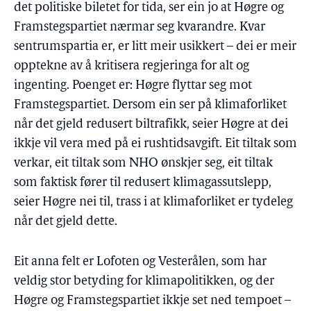
det politiske biletet for tida, ser ein jo at Høgre og
Framstegspartiet nærmar seg kvarandre. Kvar
sentrumspartia er, er litt meir usikkert – dei er meir
opptekne av å kritisera regjeringa for alt og
ingenting. Poenget er: Høgre flyttar seg mot
Framstegspartiet. Dersom ein ser på klimaforliket
når det gjeld redusert biltrafikk, seier Høgre at dei
ikkje vil vera med på ei rushtidsavgift. Eit tiltak som
verkar, eit tiltak som NHO ønskjer seg, eit tiltak
som faktisk fører til redusert klimagassutslepp,
seier Høgre nei til, trass i at klimaforliket er tydeleg
når det gjeld dette.
Eit anna felt er Lofoten og Vesterålen, som har
veldig stor betyding for klimapolitikken, og der
Høgre og Framstegspartiet ikkje set ned tempoet –