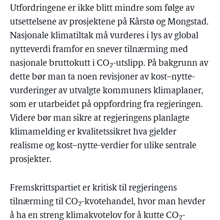
Utfordringene er ikke blitt mindre som følge av
utsettelsene av prosjektene på Kårstø og Mongstad.
Nasjonale klimatiltak må vurderes i lys av global
nytteverdi framfor en snever tilnærming med
nasjonale bruttokutt i CO
-utslipp. På bakgrunn av
2
dette bør man ta noen revisjoner av kost–nytte-
vurderinger av utvalgte kommuners klimaplaner,
som er utarbeidet på oppfordring fra regjeringen.
Videre bør man sikre at regjeringens planlagte
klimamelding er kvalitetssikret hva gjelder
realisme og kost–nytte-verdier for ulike sentrale
prosjekter.
Fremskrittspartiet er kritisk til regjeringens
tilnærming til CO
-kvotehandel, hvor man hevder
2
å ha en streng klimakvotelov for å kutte CO
-
2