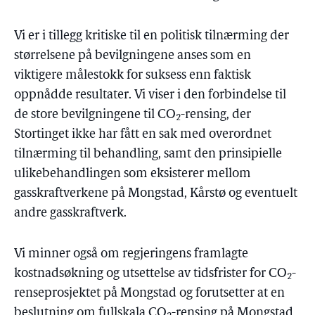
Vi er i tillegg kritiske til en politisk tilnærming der
størrelsene på bevilgningene anses som en
viktigere målestokk for suksess enn faktisk
oppnådde resultater. Vi viser i den forbindelse til
de store bevilgningene til CO
-rensing, der
2
Stortinget ikke har fått en sak med overordnet
tilnærming til behandling, samt den prinsipielle
ulikebehandlingen som eksisterer mellom
gasskraftverkene på Mongstad, Kårstø og eventuelt
andre gasskraftverk.
Vi minner også om regjeringens framlagte
kostnadsøkning og utsettelse av tidsfrister for CO
-
2
renseprosjektet på Mongstad og forutsetter at en
beslutning om fullskala CO
-rensing på Mongstad