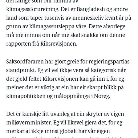
dei fattige som blir ramma av
klimagassforureining. Det er Bangladesh og andre
land som taper tusenvis av menneskeliv kvart år på
grunn av klimagassutsleppa våre. Dette alvorlege
må me minna om når me skal snakka om denne
rapporten frå Riksrevisjonen.
Saksordføraren har gjort greie for regjeringspartias
standpunkt. Eg vil vel ikkje vera så kategorisk når
det gjeld feltet Riksrevisjonen kan gå inn i, for eg
meiner det er viktig at ein har eit skarpt blikk på
klimapolitikken og måloppnåinga i Noreg.
Det er kanskje litt uvanleg at ein skryter av eigen
miljøvernminister. Eg vil likevel gjera det, for eg
merkar at ikkje minst globalt har vår eigen