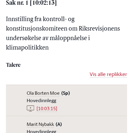
Sak nr. 1 [10:02:13]
Innstilling fra kontroll- og
konstitusjonskomiteen om Riksrevisjonens
undersøkelse av måloppnåelse i
klimapolitikken
Talere
Vis alle replikker
Ola Borten Moe
(Sp)
Hovedinnlegg
[10:03:15]
Marit Nybakk
(A)
Hovedinnlegg