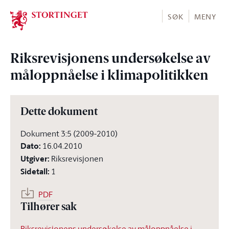
Stortinget.no
SØK
MENY
Riksrevisjonens undersøkelse av
måloppnåelse i klimapolitikken
Dette dokument
Dokument 3:5 (2009-2010)
Dato
:
16.04.2010
Utgiver
:
Riksrevisjonen
Sidetall
:
1
PDF
Tilhører sak
Riksrevisjonens undersøkelse av måloppnåelse i