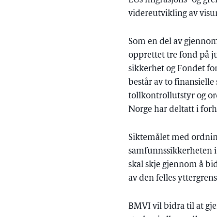
EUs migrasjons- og grens
videreutvikling av vis
Som en del av gjennom
opprettet tre fond på j
sikkerhet og Fondet for
består av to finansiell
tollkontrollutstyr og 
Norge har deltatt i f
Siktemålet med ordning
samfunnssikkerheten i S
skal skje gjennom å bid
av den felles yttergren
BMVI vil bidra til at 