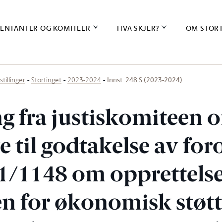
ENTANTER OG KOMITEER
HVA SKJER?
OM STOR
Innst. 248 S (2023-2024)
stillinger
Stortinget
2023-2024
ng fra justiskomiteen 
 til godtakelse av for
1/1148 om opprettelse
n for økonomisk støtte