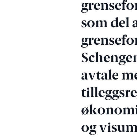
grensefo
som del a
grensefo
Schengen
avtale m
tilleggsr
økonomis
og visum