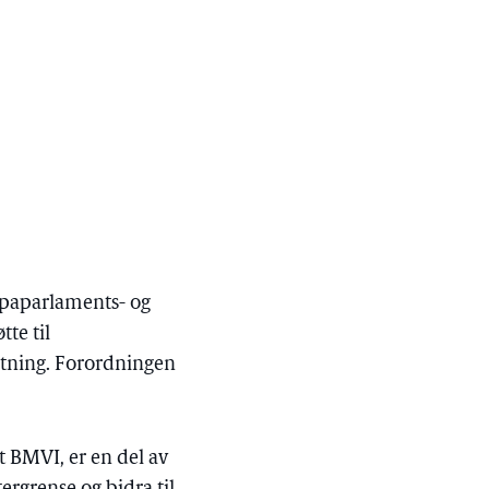
opaparlaments- og
te til
ltning. Forordningen
t BMVI, er en del av