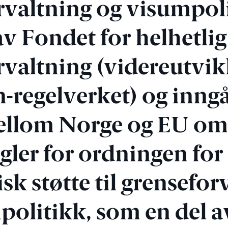
rvaltning og visumpol
v Fondet for helhetlig
rvaltning (videreutvik
-regelverket) og inngå
ellom Norge og EU o
egler for ordningen for
k støtte til grensefor
politikk, som en del 