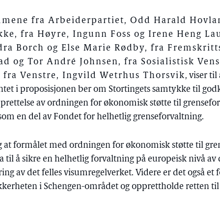
ene fra Arbeiderpartiet, Odd Harald Hovlan
ke, fra Høyre, Ingunn Foss og Irene Heng Lau
dra Borch og Else Marie Rødby, fra Fremskritt
d og Tor André Johnsen, fra Sosialistisk Vens
 fra Venstre, Ingvild Wetrhus Thorsvik
, viser til
et i proposisjonen ber om Stortingets samtykke til god
ettelse av ordningen for økonomisk støtte til grensefor
om en del av Fondet for helhetlig grenseforvaltning.
 at formålet med ordningen for økonomisk støtte til gre
 til å sikre en helhetlig forvaltning på europeisk nivå av 
ng av det felles visumregelverket. Videre er det også et f
ikkerheten i Schengen-området og opprettholde retten til 