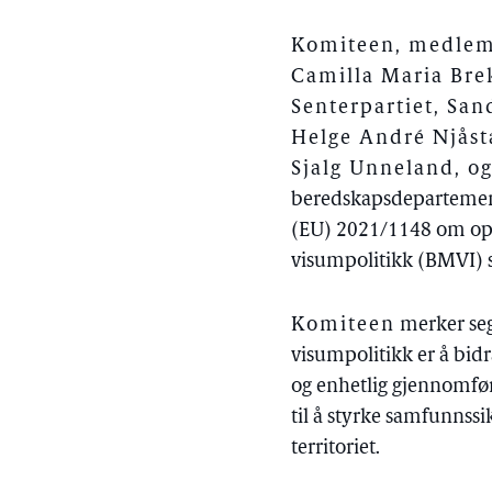
Komiteen, medlemm
Camilla Maria Brek
Senterpartiet, San
Helge André Njåsta
Sjalg Unneland, og
beredskapsdepartement
(EU) 2021/1148 om oppr
visumpolitikk (BMVI) s
Komiteen
merker seg
visumpolitikk er å bidra
og enhetlig gjennomføri
til å styrke samfunnss
territoriet.