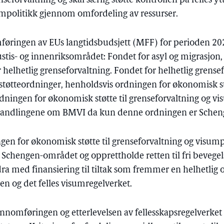
eforvaltning og skal særlig støtte kontrollen på felles yt
umpolitikk gjennom omfordeling av ressurser.
føringen av EUs langtidsbudsjett (MFF) for perioden 20
ustis- og innenriksområdet: Fondet for asyl og migrasjon,
 helhetlig grenseforvaltning. Fondet for helhetlig grens
e støtteordninger, henholdsvis ordningen for økonomisk st
ordningen for økonomisk støtte til grenseforvaltning og v
orhandlingene om BMVI da kun denne ordningen er Schen
en for økonomisk støtte til grenseforvaltning og visumpo
chengen-området og opprettholde retten til fri bevegelse
ra med finansiering til tiltak som fremmer en helhetlig o
sen og det felles visumregelverket.
gjennomføringen og etterlevelsen av fellesskapsregelverke