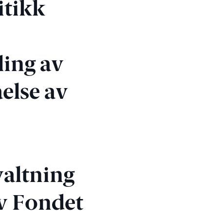
itikk
ling av
else av
m
valtning
av Fondet