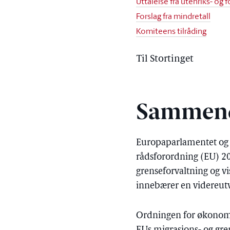
Uttalelse fra utenriks- og
Forslag fra mindretall
Komiteens tilråding
Til Stortinget
Sammen
Europaparlamentet og 
rådsforordning (EU) 20
grenseforvaltning og v
innebærer en videreutv
Ordningen for økonomisk