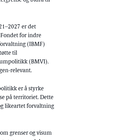
tergrense og bidra til
21–2027 er det
 Fondet for indre
eforvaltning (IBMF)
øtte til
isumpolitikk (BMVI).
gen-relevant.
litikk er å styrke
 på territoriet. Dette
g likeartet forvaltning
t om grenser og visum