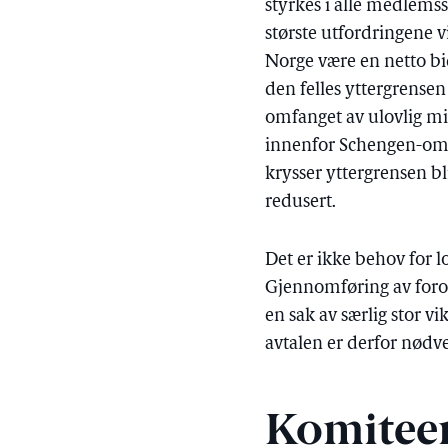
styrkes i alle medlemss
største utfordringene v
Norge være en netto bi
den felles yttergrensen
omfanget av ulovlig m
innenfor Schengen-områ
krysser yttergrensen bl
redusert.
Det er ikke behov for l
Gjennomføring av foror
en sak av særlig stor v
avtalen er derfor nødv
Komitee