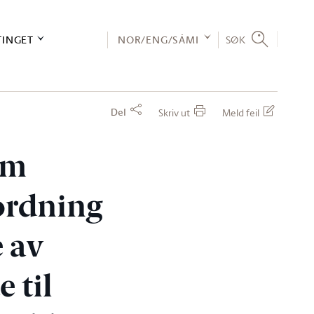
TINGET
NOR/ENG/SÁMI
SØK
Del
Skriv ut
Meld feil
om
ordning
 av
 til