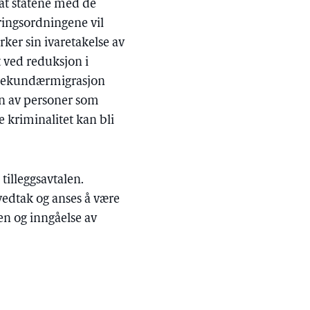
k at statene med de
eringsordningene vil
ker sin ivaretakelse av
t ved reduksjon i
 sekundærmigrasjon
en av personer som
 kriminalitet kan bli
tilleggsavtalen.
vedtak og anses å være
gen og inngåelse av