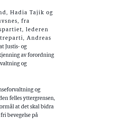
d, Hadia Tajik og
vsnes, fra
spartiet, lederen
treparti, Andreas
 at Justis- og
kjenning av forordning
valtning og
nseforvaltning og
den felles yttergrensen,
ormål at det skal bidra
fri bevegelse på