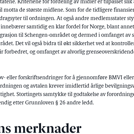
tatene. Kriteriene for fordeling av midler er tilpasset sli
il motta de største midlene. Som for de tidligere finansi
dragsyter til ordningen. At også andre medlemsstater styr
 innebærer samtidig en klar fordel for Norge, blant anne
igrasjon til Schengen-området og dermed i omfanget av
det. Det vil også bidra til økt sikkerhet ved at kontroll
ir forbedret, og omfanget av alvorlig grenseoverskridende
ov- eller forskriftsendringer for å gjennomføre BMVI eller 
dningen og avtalen krever imidlertid årlige bevilgnings
iktighet. Stortingets samtykke til godtakelse av forordnin
endig etter Grunnloven § 26 andre ledd.
ns merknader