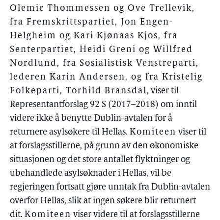
Olemic Thommessen og Ove Trellevik,
fra Fremskrittspartiet, Jon Engen-
Helgheim og Kari Kjønaas Kjos, fra
Senterpartiet, Heidi Greni og Willfred
Nordlund, fra Sosialistisk Venstreparti,
lederen Karin Andersen, og fra Kristelig
Folkeparti, Torhild Bransdal
, viser til
Representantforslag 92 S (2017–2018) om inntil
videre ikke å benytte Dublin-avtalen for å
returnere asylsøkere til Hellas.
Komiteen
viser til
at forslagsstillerne, på grunn av den økonomiske
situasjonen og det store antallet flyktninger og
ubehandlede asylsøknader i Hellas, vil be
regjeringen fortsatt gjøre unntak fra Dublin-avtalen
overfor Hellas, slik at ingen søkere blir returnert
dit.
Komiteen
viser videre til at forslagsstillerne