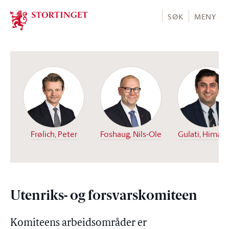
Stortinget.no
SØK
MENY
Frølich, Peter
Foshaug, Nils-Ole
Gulati, Himan
Utenriks- og forsvarskomiteen
Komiteens arbeidsområder er