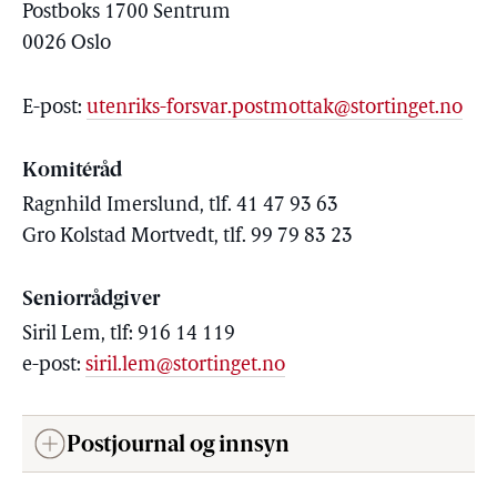
Postboks 1700 Sentrum
0026 Oslo
E-post:
utenriks-forsvar.postmottak@stortinget.no
Komitéråd
Ragnhild Imerslund, tlf. 41 47 93 63
Gro Kolstad Mortvedt, tlf. 99 79 83 23
Seniorrådgiver
Siril Lem, tlf: 916 14 119
e-post:
siril.lem@stortinget.no
Postjournal og innsyn