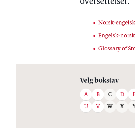
oversettelser.
Norsk-engelsk
Engelsk-norsk
Glossary of Sto
Velg bokstav
A
B
D
C
U
V
W
X