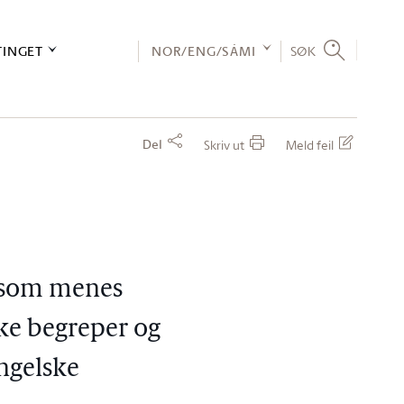
TINGET
NOR/ENG/SÁMI
SØK
Del
Skriv ut
Meld feil
a som menes
ske begreper og
engelske