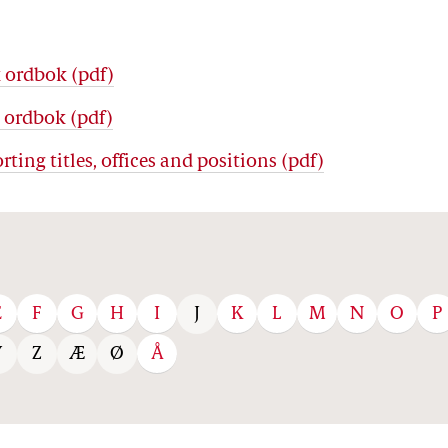
 ordbok (pdf)
 ordbok (pdf)
rting titles, offices and positions (pdf)
E
F
G
H
I
K
L
M
N
O
P
J
Å
Y
Z
Æ
Ø