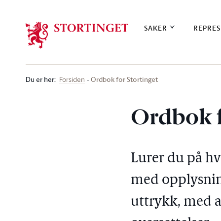
Stortinget.no
SAKER
REPRES
Du er her
:
Ordbok for Stortinget
Forsiden
Ordbok f
Lurer du på h
med opplysning
uttrykk, med a