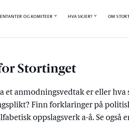
ENTANTER OG KOMITEER
HVA SKJER?
OM STOR
or Stortinget
va et anmodningsvedtak er eller hv
splikt? Finn forklaringer på politi
lfabetisk oppslagsverk a-å. Se også 