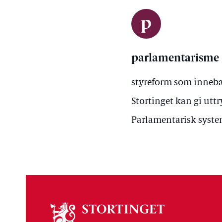
p
parlamentarisme
styreform som innebær
Stortinget kan gi uttr
Parlamentarisk syste
Om
stortinget