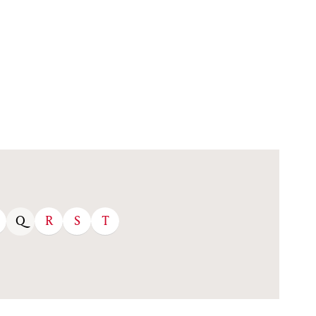
R
S
T
Q