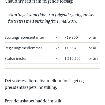
Chaudhry satt fram følgende forslag:
«Stortinget samtykker i at følgende godtgjørelser
fastsettes med virkning fra 1. mai 2010:
Stortingsrepresentanter
kr
719 900
pr. år
Regjeringsmedlemmer
kr
1 065 400
pr. år
Statsminister
kr
1 310 300
pr. år.»
Det voteres alternativt mellom forslaget og
presidentskapets innstilling.
Presidentskapet hadde innstilt: