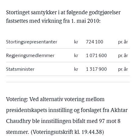
Stortinget samtykker i at følgende godtgjørelser
fastsettes med virkning fra 1. mai 2010:
Stortingsrepresentanter
kr
724 100
pr. år
Regjeringsmedlemmer
kr
1 071 600
pr. år
Statsminister
kr
1 317 900
pr. år
Votering:
Ved alternativ votering mellom
presidentskapets innstilling og forslaget fra Akhtar
Chaudhry ble innstillingen bifalt med 97 mot 8
stemmer.
(Voteringsutskrift kl. 19.44.38)