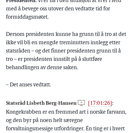
Presidenten:
Vi er nå i den situasjon at vi er i ferd
med å bevege oss utover den vedtatte tid for
formiddagsmøtet.
Dersom presidenten kunne ha grunn til å tro at det
ikke vil bli en mengde treminutters innlegg etter
statsråden – og det finner presidenten grunn til å
tro – er presidenten innstilt på å sluttføre
behandlingen av denne saken.
– Det anses vedtatt.
Statsråd Lisbeth Berg-Hansen
[17:01:26]
:
Kongekrabben er en fremmed art i norske farvann,
og den byr på noen helt særegne
forvaltningsmessige utfordringer. Én ting er i hvert