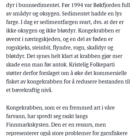
dyr i bunnsedimentet. Før 1994 var Bøkfjorden full
av smådyr og oksygen. Sedimentet hadde en lys
farge. I dag er sedimentfargen svart, dvs. at der er
ikke oksygen og ikke bløtdyr. Kongekrabben er
øverst i næringskjeden, og en del av føden er
rognkjeks, steinbit, flyndre, rogn, skalldyr og
bløtdyr. Det synes helt klart at krabben gjør mer
skade enn man før antok. Kristelig Folkeparti
støtter derfor forslaget om å øke det kommersielle
fisket av kongekrabben for å redusere bestanden til
et bærekraftig nivå.
Kongekrabben, som er en fremmed art i våre
farvann, har spredt seg raskt langs
Finnmarkskysten. Den er en ressurs, men
representerer også store problemer for garnfiskere