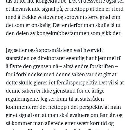
tas ut for lite kongekrabbe. Det vi dessverre også ser
et illevarslende signal på, er nettopp at den er i ferd
med å trekke vestover og sørover i større grad enn
det som er ønskelig. Det er derfor man skulle få ut
den delen av kongekrabbestammen som gikk der.
Jeg setter også spørsmålstegn ved hvorvidt
statsråden og direktoratet egentlig har hjemmel til
å flytte den grensen nå – altså endre forskriften –
for i forbindelse med denne saken var det gitt at
dette skulle gjøres i et femårsperspektiv. Det vil si at
denne saken er ikke gjenstand for de årlige
reguleringene. Jeg ser fram til at statsråden
kommenterer det nettopp i det perspektiv at man
gir et signal om at man skal evaluere om fem år, og
så kommer man allerede etter svært kort tid og